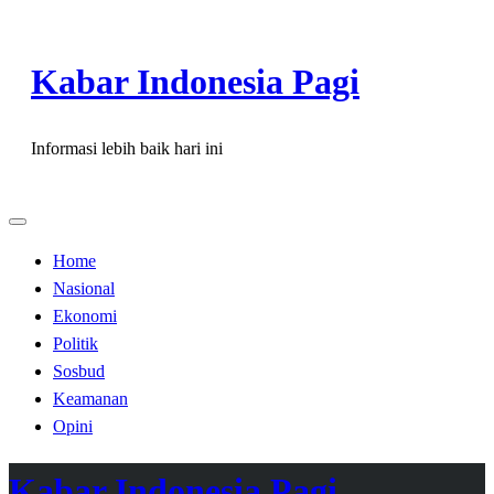
Skip
to
Kabar Indonesia Pagi
content
Informasi lebih baik hari ini
Home
Nasional
Ekonomi
Politik
Sosbud
Keamanan
Opini
Kabar Indonesia Pagi