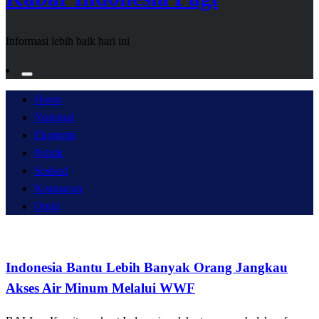
Informasi lebih baik hari ini
Home
Nasional
Ekonomi
Politik
Sosbud
Keamanan
Opini
Nasional
Opini
Sosbud
Indonesia Bantu Lebih Banyak Orang Jangkau
Akses Air Minum Melalui WWF