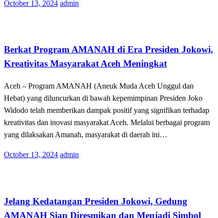
Posted
October 13, 2024
admin
on
Terkini
Berkat Program AMANAH di Era Presiden Jokowi,
Kreativitas Masyarakat Aceh Meningkat
Aceh – Program AMANAH (Aneuk Muda Aceh Unggul dan
Hebat) yang diluncurkan di bawah kepemimpinan Presiden Joko
Widodo telah memberikan dampak positif yang signifikan terhadap
kreativitas dan inovasi masyarakat Aceh. Melalui berbagai program
yang dilaksakan Amanah, masyarakat di daerah ini…
Posted
October 13, 2024
admin
on
Terkini
Jelang Kedatangan Presiden Jokowi, Gedung
AMANAH Siap Diresmikan dan Menjadi Simbol