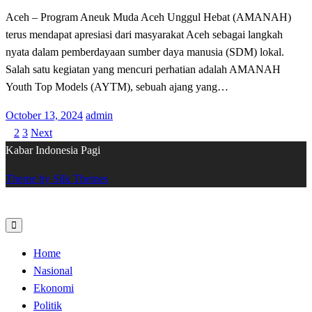
Aceh – Program Aneuk Muda Aceh Unggul Hebat (AMANAH)
terus mendapat apresiasi dari masyarakat Aceh sebagai langkah
nyata dalam pemberdayaan sumber daya manusia (SDM) lokal.
Salah satu kegiatan yang mencuri perhatian adalah AMANAH
Youth Top Models (AYTM), sebuah ajang yang…
Posted
October 13, 2024
admin
on
1
2
3
Next
Posts
Kabar Indonesia Pagi
pagination
Theme by Silk Themes
Home
Nasional
Ekonomi
Politik