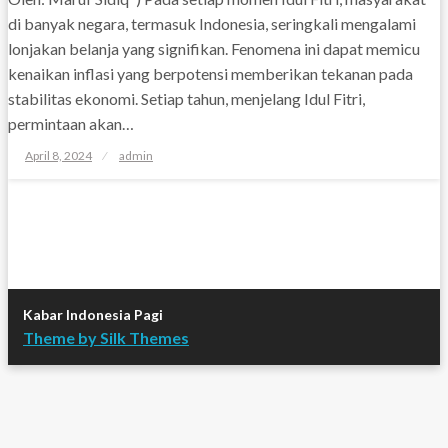
di banyak negara, termasuk Indonesia, seringkali mengalami
lonjakan belanja yang signifikan. Fenomena ini dapat memicu
kenaikan inflasi yang berpotensi memberikan tekanan pada
stabilitas ekonomi. Setiap tahun, menjelang Idul Fitri,
permintaan akan…
Posted
April 8, 2024
admin
on
Kabar Indonesia Pagi
Theme by Silk Themes