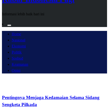
Informasi lebih baik hari ini
Home
Nasional
Ekonomi
Politik
Sosbud
Keamanan
Opini
Opini
Pentingnya Menjaga Kedamaian Selama Sidang
Sengketa Pilkada