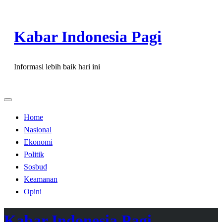
Skip
to
Kabar Indonesia Pagi
content
Informasi lebih baik hari ini
Home
Nasional
Ekonomi
Politik
Sosbud
Keamanan
Opini
Kabar Indonesia Pagi