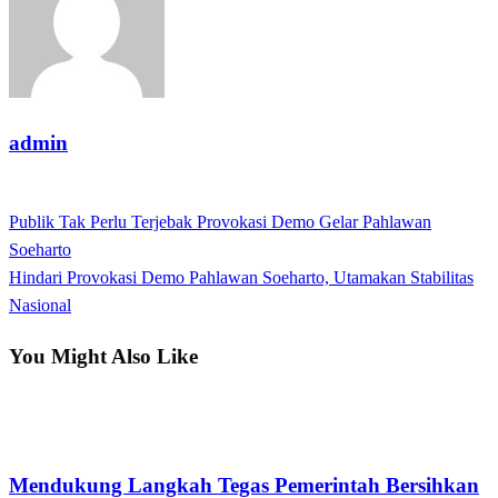
admin
View all posts
Previous
Publik Tak Perlu Terjebak Provokasi Demo Gelar Pahlawan
Post
Post
Soeharto
navigation
Next
Hindari Provokasi Demo Pahlawan Soeharto, Utamakan Stabilitas
Post
Nasional
You Might Also Like
Terkini
Mendukung Langkah Tegas Pemerintah Bersihkan