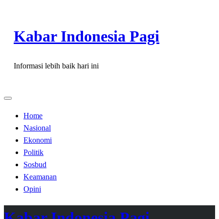
Skip
to
Kabar Indonesia Pagi
content
Informasi lebih baik hari ini
Home
Nasional
Ekonomi
Politik
Sosbud
Keamanan
Opini
Kabar Indonesia Pagi