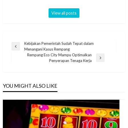
View all posts
Post
Kebijakan Pemerintah Sudah Tepat dalam
Previous
Menangani Kasus Rempang
navigation
Post
Rempang Eco City Mampu Optimalkan
Next
Penyerapan Tenaga Kerja
Post
YOU MIGHT ALSO LIKE