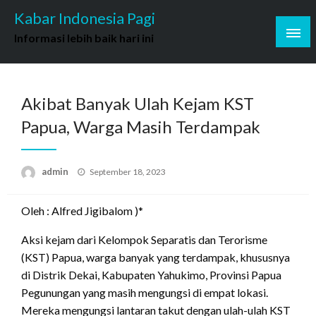
Skip
Kabar Indonesia Pagi
to
Informasi lebih baik hari ini
content
Akibat Banyak Ulah Kejam KST
Papua, Warga Masih Terdampak
Posted
admin
September 18, 2023
on
Oleh : Alfred Jigibalom )*
Aksi kejam dari Kelompok Separatis dan Terorisme
(KST) Papua, warga banyak yang terdampak, khususnya
di Distrik Dekai, Kabupaten Yahukimo, Provinsi Papua
Pegunungan yang masih mengungsi di empat lokasi.
Mereka mengungsi lantaran takut dengan ulah-ulah KST