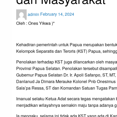
Posted
admin
February 14, 2024
on
Oleh : Ones Yikwa )*
Kehadiran pemerintah untuk Papua merupakan bentuk
Kelompok Separatis dan Teroris (KST) Papua, sehing
Penolakan terhadap KST juga dilancarkan oleh masyar
Provinsi Papua Selatan. Penolakan tersebut disamp
Gubernur Papua Selatan Dr. Ir. Apoli Safanpo, ST, MT
Danlanud Ja Dimara Merauke Kolonel Pnb Onesimus G
Sala’pa Ressa, ST dan Komandan Satuan Tugas Pamtas
Imanual selaku Ketua Adat secara tegas mengatakan 
menjadikan wilayahnya semakin maju tanpa adanya g
Ia mengaku, selama ini tidak ada KST yang ada di K