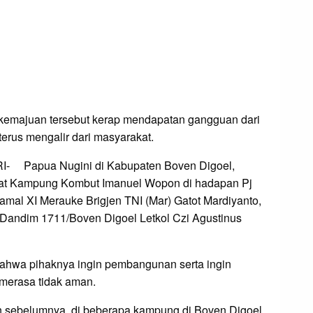
kemajuan tersebut kerap mendapatan gangguan dari
erus mengalir dari masyarakat.
a RI- Papua Nugini di Kabupaten Boven Digoel,
dat Kampung Kombut Imanuel Wopon di hadapan Pj
amal XI Merauke Brigjen TNI (Mar) Gatot Mardiyanto,
Dandim 1711/Boven Digoel Letkol Czi Agustinus
ahwa pihaknya ingin pembangunan serta ingin
merasa tidak aman.
n sebelumnya, di beberapa kampung di Boven Digoel