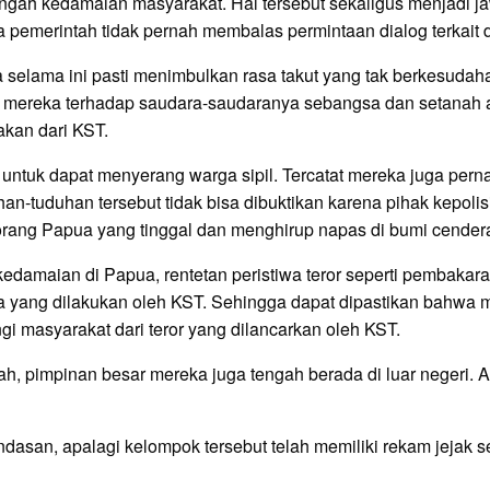
engah kedamaian masyarakat. Hal tersebut sekaligus menjadi 
 pemerintah tidak pernah membalas permintaan dialog terkait 
selama ini pasti menimbulkan rasa takut yang tak berkesudaha
reka terhadap saudara-saudaranya sebangsa dan setanah air 
akan dari KST.
untuk dapat menyerang warga sipil. Tercatat mereka juga pe
duhan-tuduhan tersebut tidak bisa dibuktikan karena pihak kep
rang Papua yang tinggal dan menghirup napas di bumi cender
damaian di Papua, rentetan peristiwa teror seperti pembakara
a yang dilakukan oleh KST. Sehingga dapat dipastikan bahwa 
i masyarakat dari teror yang dilancarkan oleh KST.
h, pimpinan besar mereka juga tengah berada di luar negeri. A
dasan, apalagi kelompok tersebut telah memiliki rekam jejak 