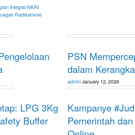
ian Integral NKRI
cegah Radikalisme
Opini
 Pengelolaan
PSN Mempercep
a
dalam Kerangk
admin
January 12, 2026
Opini
etap: LPG 3Kg
Kampanye #Judi
fety Buffer
Pemerintah dan
Online