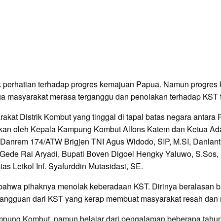
 perhatian terhadap progres kemajuan Papua. Namun progres 
ga masyarakat merasa terganggu dan penolakan terhadap KST t
akat Distrik Kombut yang tinggal di tapal batas negara antar
aikan oleh Kepala Kampung Kombut Alfons Katem dan Ketua A
, Danrem 174/ATW Brigjen TNI Agus Widodo, SIP, M.SI, Danlant
ede Rai Aryadi, Bupati Boven Digoel Hengky Yaluwo, S.Sos, 
 Letkol Inf. Syafurddin Mutasidasi, SE.
bahwa pihaknya menolak keberadaan KST. Dirinya beralasan b
angguan dari KST yang kerap membuat masyarakat resah dan 
ampung Kombut, namun belajar dari pengalaman beberapa tahu