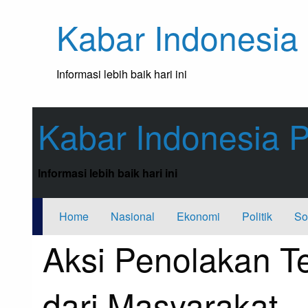
Skip
Kabar Indonesia
to
content
Informasi lebih baik hari ini
Kabar Indonesia P
Informasi lebih baik hari ini
Home
Nasional
Ekonomi
Politik
So
Aksi Penolakan T
dari Masyarakat