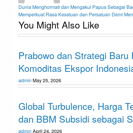
Post
Previous
Dunia Menghormati dan Mengakui Papua Sebagai Bag
Post
Next
Memperkuat Rasa Kesatuan dan Persatuan Demi Men
You Might Also Like
Post
navigation
Opini
Prabowo dan Strategi Baru
Komoditas Ekspor Indonesi
admin
May 25, 2026
Opini
Global Turbulence, Harga T
dan BBM Subsidi sebagai Sa
admin
April 24, 2026