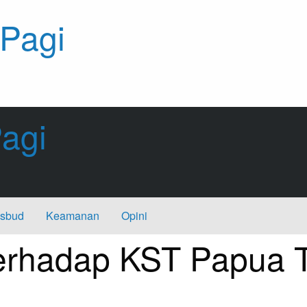
 Pagi
agi
sbud
Keamanan
Opini
erhadap KST Papua T