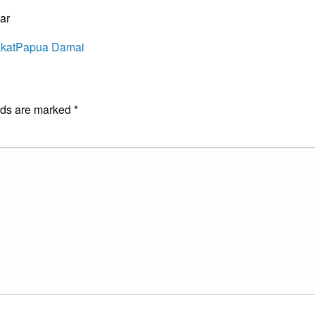
ar
kat
Papua Damai
E
lds are marked
*