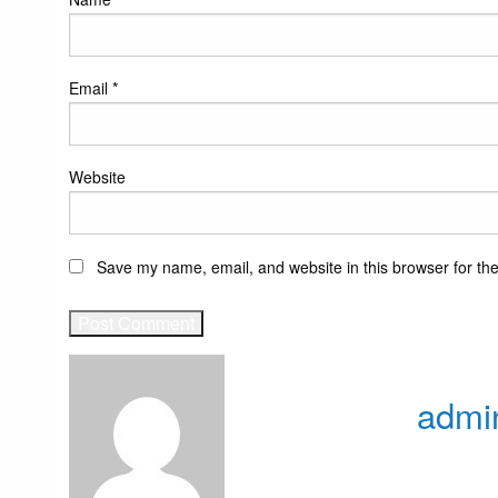
Email
*
Website
Save my name, email, and website in this browser for th
admi
View all p