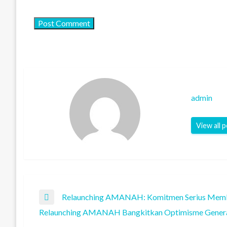
admin
View all 
Post
Relaunching AMANAH: Komitmen Serius Memb
Previous
Relaunching AMANAH Bangkitkan Optimisme Gener
Post
Next