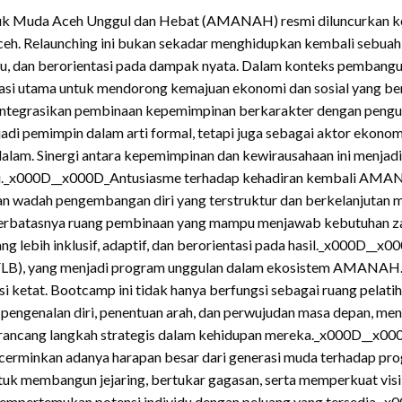
uk Muda Aceh Unggul dan Hebat (AMANAH) resmi diluncurkan k
eh. Relaunching ini bukan sekadar menghidupkan kembali sebuah
du, dan berorientasi pada dampak nyata. Dalam konteks pembangun
ndasi utama untuk mendorong kemajuan ekonomi dan sosial yang 
integrasikan pembinaan kepemimpinan berkarakter dengan pengua
njadi pemimpin dalam arti formal, tetapi juga sebagai aktor ek
dalam. Sinergi antara kepemimpinan dan kewirausahaan ini menja
nggi._x000D__x000D_Antusiasme terhadap kehadiran kembali AMANAH
kan wadah pengembangan diri yang terstruktur dan berkelanjutan 
ena terbatasnya ruang pembinaan yang mampu menjawab kebutuha
 lebih inklusif, adaptif, dan berorientasi pada hasil._x000D__x0
LB), yang menjadi program unggulan dalam ekosistem AMANAH. Keg
ksi ketat. Bootcamp ini tidak hanya berfungsi sebagai ruang pelat
pengenalan diri, penentuan arah, dan perwujudan masa depan, me
rancang langkah strategis dalam kehidupan mereka._x000D__x000D
encerminkan adanya harapan besar dari generasi muda terhadap p
untuk membangun jejaring, bertukar gagasan, serta memperkuat vis
empertemukan potensi individu dengan peluang yang tersedia._