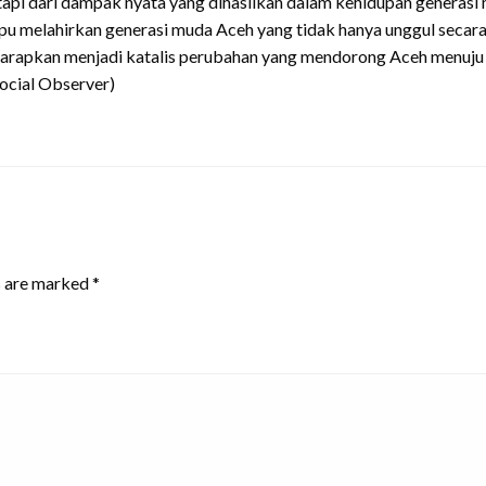
 tetapi dari dampak nyata yang dihasilkan dalam kehidupan gene
 melahirkan generasi muda Aceh yang tidak hanya unggul secara i
diharapkan menjadi katalis perubahan yang mendorong Aceh menuju m
ocial Observer)
s are marked
*