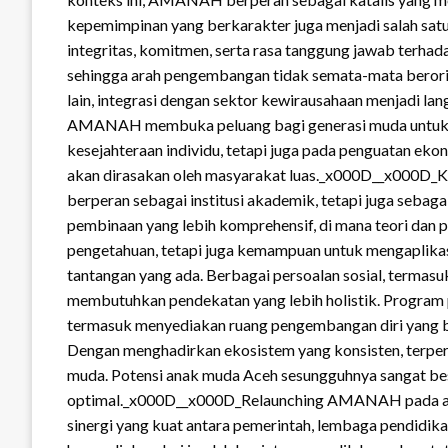
kepemimpinan yang berkarakter juga menjadi salah satu 
integritas, komitmen, serta rasa tanggung jawab terhad
sehingga arah pengembangan tidak semata-mata berorien
lain, integrasi dengan sektor kewirausahaan menjadi l
AMANAH membuka peluang bagi generasi muda untuk me
kesejahteraan individu, tetapi juga pada penguatan e
akan dirasakan oleh masyarakat luas._x000D__x000D_Ko
berperan sebagai institusi akademik, tetapi juga seb
pembinaan yang lebih komprehensif, di mana teori dan p
pengetahuan, tetapi juga kemampuan untuk mengaplikas
tantangan yang ada. Berbagai persoalan sosial, term
membutuhkan pendekatan yang lebih holistik. Program 
termasuk menyediakan ruang pengembangan diri yang b
Dengan menghadirkan ekosistem yang konsisten, terper
muda. Potensi anak muda Aceh sesungguhnya sangat bes
optimal._x000D__x000D_Relaunching AMANAH pada akh
sinergi yang kuat antara pemerintah, lembaga pendidika