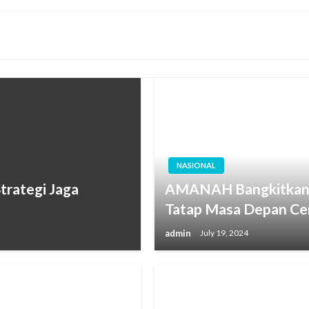
NASIONAL
trategi Jaga
AMANAH Bangkitkan 
Tatap Masa Depan Ce
admin
July 19, 2024