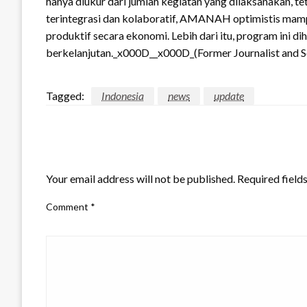
hanya diukur dari jumlah kegiatan yang dilaksanakan,
terintegrasi dan kolaboratif, AMANAH optimistis mampu
produktif secara ekonomi. Lebih dari itu, program ini 
berkelanjutan._x000D__x000D_(Former Journalist and S
Tagged:
Indonesia
news
update
LEAVE A RESPONSE
Your email address will not be published.
Required field
Comment
*