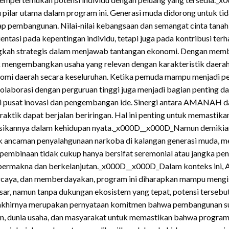
pilar utama dalam program ini. Generasi muda didorong untuk tida
ap pembangunan. Nilai-nilai kebangsaan dan semangat cinta tanah 
tasi pada kepentingan individu, tetapi juga pada kontribusi te
angkah strategis dalam menjawab tantangan ekonomi. Dengan memb
ngembangkan usaha yang relevan dengan karakteristik daerah. 
konomi daerah secara keseluruhan. Ketika pemuda mampu menjadi 
laborasi dengan perguruan tinggi juga menjadi bagian penting da
agai pusat inovasi dan pengembangan ide. Sinergi antara AMANAH 
raktik dapat berjalan beriringan. Hal ini penting untuk memastik
ikannya dalam kehidupan nyata._x000D__x000D_Namun demikian, k
asuk ancaman penyalahgunaan narkoba di kalangan generasi muda
pembinaan tidak cukup hanya bersifat seremonial atau jangka pen
ermakna dan berkelanjutan._x000D__x000D_Dalam konteks ini, A
caya, dan memberdayakan, program ini diharapkan mampu mengisi
ar, namun tanpa dukungan ekosistem yang tepat, potensi tersebu
irnya merupakan pernyataan komitmen bahwa pembangunan sumb
n, dunia usaha, dan masyarakat untuk memastikan bahwa program i