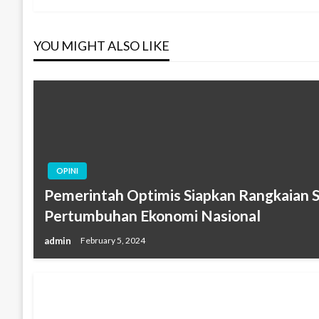
navigation
Post
YOU MIGHT ALSO LIKE
OPINI
Pemerintah Optimis Siapkan Rangkaian S
Pertumbuhan Ekonomi Nasional
admin
February 5, 2024