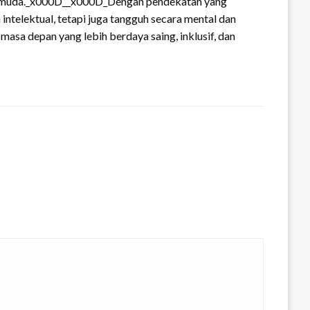
rasi muda._x000D__x000D_Dengan pendekatan yang
ntelektual, tetapi juga tangguh secara mental dan
asa depan yang lebih berdaya saing, inklusif, dan