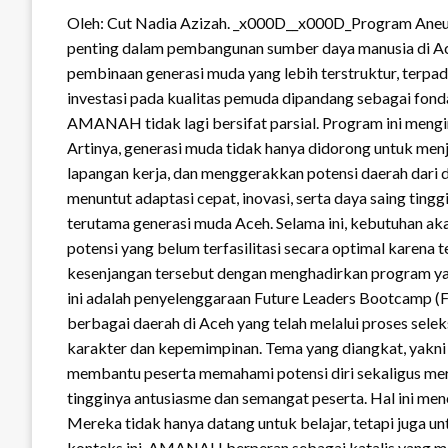
Oleh: Cut Nadia Azizah. _x000D__x000D_Program Ane
penting dalam pembangunan sumber daya manusia di Ac
pembinaan generasi muda yang lebih terstruktur, terpa
investasi pada kualitas pemuda dipandang sebagai fo
AMANAH tidak lagi bersifat parsial. Program ini meng
Artinya, generasi muda tidak hanya didorong untuk me
lapangan kerja, dan menggerakkan potensi daerah dari 
menuntut adaptasi cepat, inovasi, serta daya saing ti
terutama generasi muda Aceh. Selama ini, kebutuhan a
potensi yang belum terfasilitasi secara optimal kar
kesenjangan tersebut dengan menghadirkan program yang
ini adalah penyelenggaraan Future Leaders Bootcamp (F
berbagai daerah di Aceh yang telah melalui proses sele
karakter dan kepemimpinan. Tema yang diangkat, yakni 
membantu peserta memahami potensi diri sekaligus me
tingginya antusiasme dan semangat peserta. Hal ini m
Mereka tidak hanya datang untuk belajar, tetapi juga 
konteks ini, AMANAH berperan sebagai katalis yang m