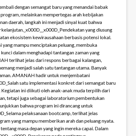
embali dengan semangat baru yang menandai babak
 program, melainkan mempertegas arah kebijakan
an daerah, langkah ini menjadi sinyal kuat bahwa
berkelanjutan._x000D__x000D_Pendekatan yang diusung
tan ekosistem kewirausahaan berbasis potensi lokal.
onomi yang mampu menciptakan peluang, membuka
di kunci dalam menghadapi tantangan zaman yang
 terlihat jelas dari respons berbagai kalangan,
memang menjadi salah satu tantangan utama. Banyak
n zaman. AMANAH hadir untuk menjembatani
00D_Salah satu implementasi konkret dari semangat baru
iatan ini diikuti oleh anak-anak muda terpilih dari
ihan, tetapi juga sebagai laboratorium pembentukan
nunjukkan bahwa program ini dirancang untuk
_Selama pelaksanaan bootcamp, terlihat jelas
rogram yang mampu memberikan arah dan peluang nyata.
i tentang masa depan yang ingin mereka capai. Dalam
x000D__x000D_Penekanan pada pentingnya