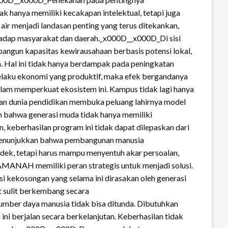
k hanya memiliki kecakapan intelektual, tetapi juga
air menjadi landasan penting yang terus ditekankan,
rhadap masyarakat dan daerah._x000D__x000D_Di sisi
angun kapasitas kewirausahaan berbasis potensi lokal,
Hal ini tidak hanya berdampak pada peningkatan
pelaku ekonomi yang produktif, maka efek bergandanya
lam memperkuat ekosistem ini. Kampus tidak lagi hanya
dan dunia pendidikan membuka peluang lahirnya model
an bahwa generasi muda tidak hanya memiliki
eberhasilan program ini tidak dapat dilepaskan dari
, menunjukkan bahwa pembangunan manusia
dek, tetapi harus mampu menyentuh akar persoalan,
MANAH memiliki peran strategis untuk menjadi solusi.
 kekosongan yang selama ini dirasakan oleh generasi
t sulit berkembang secara
er daya manusia tidak bisa ditunda. Dibutuhkan
ni berjalan secara berkelanjutan. Keberhasilan tidak