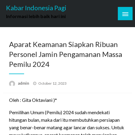
Skip
Kabar Indonesia Pagi
to
Informasi lebih baik hari ini
content
Aparat Keamanan Siapkan Ribuan
Personel Jamin Pengamanan Massa
Pemilu 2024
Posted
admin
October 12, 2023
on
Oleh : Gita Oktaviani )*
Pemilihan Umum (Pemilu) 2024 sudah mendekati
hitungan bulan, maka dari itu membutuhkan persiapan
yang benar-benar matang agar lancar dan sukses. Untuk
mewujudkannya, aparat keamanan telah menyiapkan