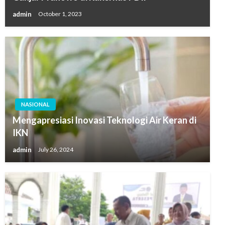
admin
October 1, 2023
NASIONAL
Mengapresiasi Inovasi Teknologi Air Keran di
IKN
admin
July 26, 2024