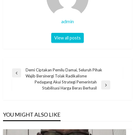
admin
View all posts
Post
Demi Ciptakan Pemilu Damai, Seluruh Pihak
Previous
Wajib Bersinergi Tolak Radikalisme
navigation
Post
Pedagang Akui Strategi Pemerintah
Next
Stabilisasi Harga Beras Berhasil
Post
YOU MIGHT ALSO LIKE