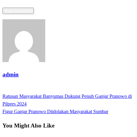
admin
View all posts
Previous
Ratusan Masyarakat Banyumas Dukung Penuh Ganjar Pranowo di
Post
Post
Pilpres 2024
navigation
Next
Figur Ganjar Pranowo Diidolakan Masyarakat Sumbar
Post
You Might Also Like