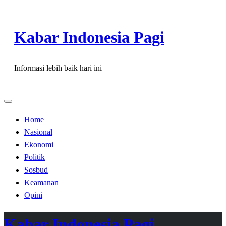
Skip
to
Kabar Indonesia Pagi
content
Informasi lebih baik hari ini
Home
Nasional
Ekonomi
Politik
Sosbud
Keamanan
Opini
Kabar Indonesia Pagi