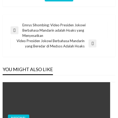
Post
Emrus Sihombing: Video Presiden Jokowi
Berbahasa Mandarin adalah Hoaks yang
navigation
Previous
Menyesatkan
Post
Video Presiden Jokowi Berbahasa Mandarin
Next
yang Beredar di Medsos Adalah Hoaks
Post
YOU MIGHT ALSO LIKE
NASIONAL