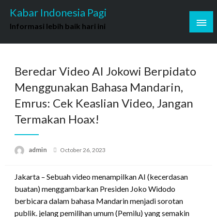
Skip
Kabar Indonesia Pagi
to
Informasi lebih baik hari ini
content
Beredar Video AI Jokowi Berpidato
Menggunakan Bahasa Mandarin,
Emrus: Cek Keaslian Video, Jangan
Termakan Hoax!
Posted
admin
October 26, 2023
on
Jakarta – Sebuah video menampilkan AI (kecerdasan
buatan) menggambarkan Presiden Joko Widodo
berbicara dalam bahasa Mandarin menjadi sorotan
publik. jelang pemilihan umum (Pemilu) yang semakin