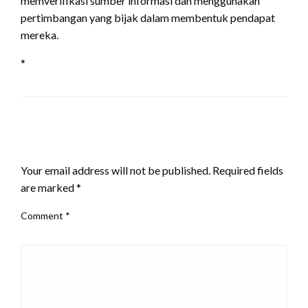
memverifikasi sumber informasi dan menggunakan
pertimbangan yang bijak dalam membentuk pendapat
mereka.
*
LEAVE A RESPONSE
Your email address will not be published.
Required fields
are marked
*
Comment
*