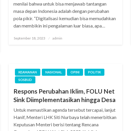
menilai bahwa untuk bisa menjawab tantangan
masa depan Indonesia adalah dengan perubahan
pola pikir. “Digitalisasi kemudian bisa memudahkan
dan membikin ini pengalaman luar biasa, apa…
Posted
September 18, 2023
admin
on
KEAMANAN
NASIONAL
OPINI
POLITIK
SOSBUD
Respons Perubahan Iklim, FOLU Net
Sink Diimplementasikan hingga Desa
Untuk memastikan agenda tersebut tercapai, lanjut
Hanif, Menteri LHK Siti Nurbaya telah menerbitkan
Keputusan Menteri berisi tentang Rencana