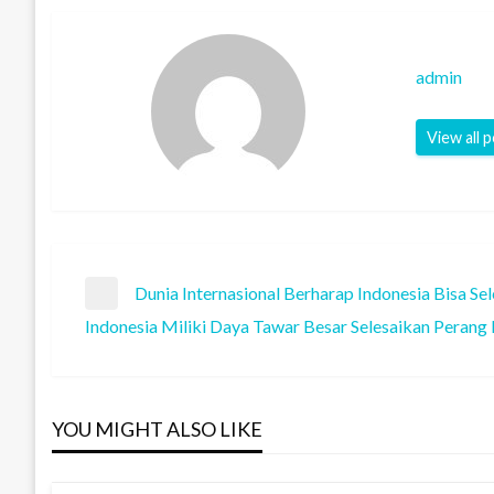
admin
View all 
Post
Dunia Internasional Berharap Indonesia Bisa Sel
Previous
Indonesia Miliki Daya Tawar Besar Selesaikan Perang I
Post
Next
navigation
Post
YOU MIGHT ALSO LIKE