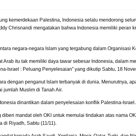
g kemerdekaan Palestina, Indonesia selalu mendorong seluruh
ddy Chrisnandi mengatakan bahwa Indonesia memiliki peran k
antara negara-negara Islam yang tergabung dalam Organisasi K
t Arab itu tak memiliki daya tawar sebesar Indonesia, dalam m
tina-Israel : Peluang Penyelesaian” yang dikutip Sabtu, 18 Nov
 dengan penganut Islam terbanyak di dunia. Menurutnya, apab
 jumlah Muslim di Tanah Air.
donesia dinantikan dalam penyelesaian konflik Palestina-Israel.
 diberi mandat oleh OKI untuk memulai tindakan atas nama OK
a di Riyadh, Sabtu (11/11).
ndat kepada Arab Saudi, Yordania, Mesir, Qatar, Turki, dan N