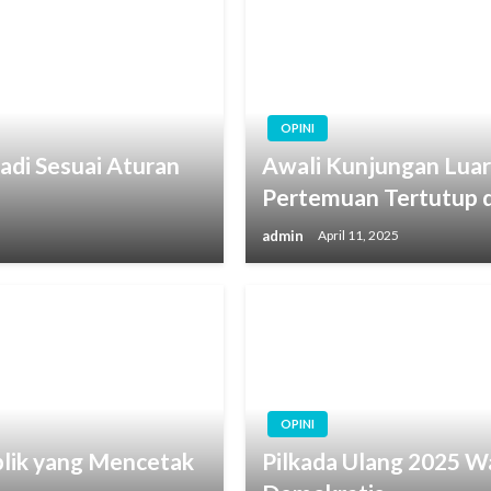
OPINI
adi Sesuai Aturan
Awali Kunjungan Luar
Pertemuan Tertutup 
admin
April 11, 2025
OPINI
blik yang Mencetak
Pilkada Ulang 2025 W