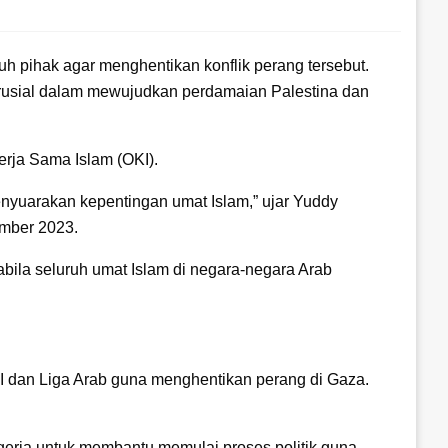
 pihak agar menghentikan konflik perang tersebut.
rusial dalam mewujudkan perdamaian Palestina dan
erja Sama Islam (OKI).
enyuarakan kepentingan umat Islam,” ujar Yuddy
ember 2023.
ila seluruh umat Islam di negara-negara Arab
I dan Liga Arab guna menghentikan perang di Gaza.
igeria untuk membantu memulai proses politik guna