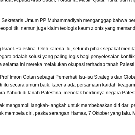
ku Sekretaris Umum PP Muhammadiyah menganggap bahwa perang
opolitik, namun juga klaim teologis kaum zionis yang memand
 Israel-Palestina. Oleh karena itu, seluruh pihak sepakat menila
a negara adalah solusi yang paling logis bagi penyelesaian ko
aja selama ini mereka melakukan okupasi terhadap tanah Palesti
 Prof Imron Cotan sebagai Pemerhati Isu-isu Strategis dan Gl
i itu secara umum baik, karena ada persamaan kaidah keaga
a Yahudi di tanah Palestina, menolak berdirinya negara Palest
ak mengambil langkah-langkah untuk membebaskan diri dari p
tuk membela diri, paska serangan Hamas, 7 Oktober yang lalu