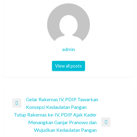
admin
View all posts
Post
Gelar Rakernas IV, PDIP Tawarkan
Previous
Konsepsi Kedaulatan Pangan
navigation
Post
Tutup Rakernas ke-IV, PDIP Ajak Kader
Menangkan Ganjar Pranowo dan
Next
Wujudkan Kedaulatan Pangan
Post