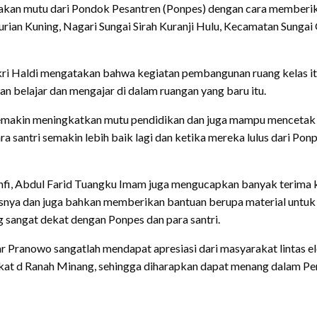
akan mutu dari Pondok Pesantren (Ponpes) dengan cara memberi
urian Kuning, Nagari Sungai Sirah Kuranji Hulu, Kecamatan Sunga
ri Haldi mengatakan bahwa kegiatan pembangunan ruang kelas itu 
an belajar dan mengajar di dalam ruangan yang baru itu.
semakin meningkatkan mutu pendidikan dan juga mampu mencetak l
santri semakin lebih baik lagi dan ketika mereka lulus dari Ponpe
hfi, Abdul Farid Tuangku Imam juga mengucapkan banyak terima k
esnya dan juga bahkan memberikan bantuan berupa material unt
g sangat dekat dengan Ponpes dan para santri.
r Pranowo sangatlah mendapat apresiasi dari masyarakat lintas el
at d Ranah Minang, sehingga diharapkan dapat menang dalam Pe