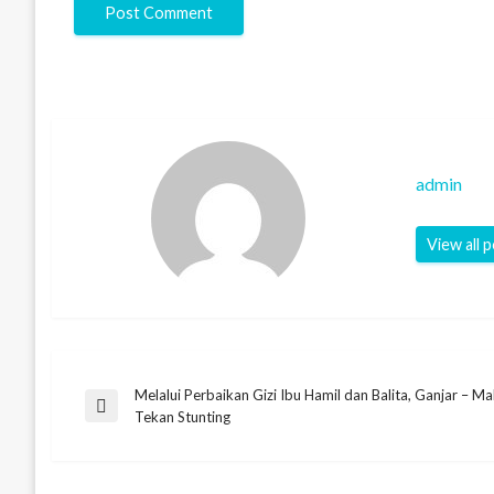
admin
View all 
Melalui Perbaikan Gizi Ibu Hamil dan Balita, Ganjar – 
Post
Previous
Tekan Stunting
Post
navigation