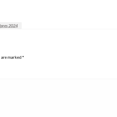
lpres 2024
s are marked
*