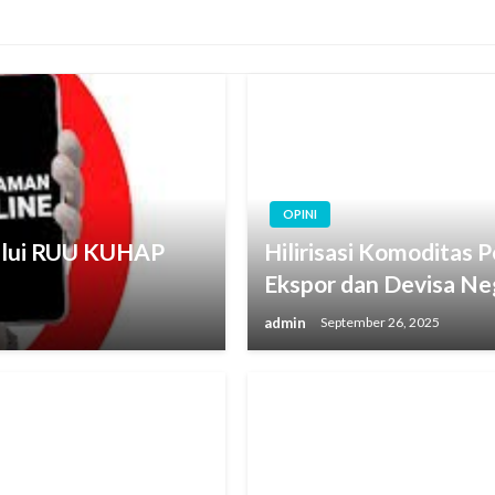
OPINI
alui RUU KUHAP
Hilirisasi Komoditas 
Ekspor dan Devisa Ne
admin
September 26, 2025