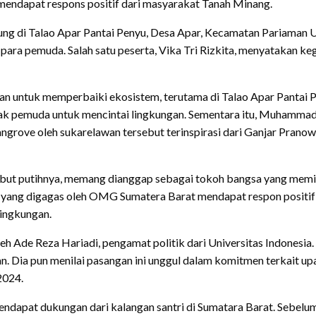
mendapat respons positif dari masyarakat Tanah Minang.
g di Talao Apar Pantai Penyu, Desa Apar, Kecamatan Pariaman Ut
i para pemuda. Salah satu peserta, Vika Tri Rizkita, menyatakan k
kan untuk memperbaiki ekosistem, terutama di Talao Apar Pantai P
yak pemuda untuk mencintai lingkungan. Sementara itu, Muhamma
grove oleh sukarelawan tersebut terinspirasi dari Ganjar Pranow
but putihnya, memang dianggap sebagai tokoh bangsa yang memilik
ang digagas oleh OMG Sumatera Barat mendapat respon positif da
lingkungan.
eh Ade Reza Hariadi, pengamat politik dari Universitas Indonesi
 Dia pun menilai pasangan ini unggul dalam komitmen terkait up
2024.
ndapat dukungan dari kalangan santri di Sumatara Barat. Sebelum