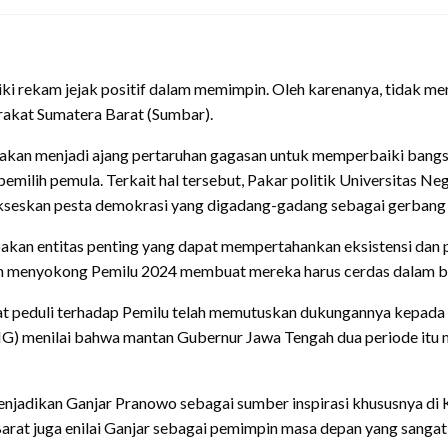
i rekam jejak positif dalam memimpin. Oleh karenanya, tidak me
rakat Sumatera Barat (Sumbar).
kan menjadi ajang pertaruhan gagasan untuk memperbaiki bangsa. 
emilih pemula. Terkait hal tersebut, Pakar politik Universitas N
seskan pesta demokrasi yang digadang-gadang sebagai gerbang s
upakan entitas penting yang dapat mempertahankan eksistensi dan 
m menyokong Pemilu 2024 membuat mereka harus cerdas dalam ber
t peduli terhadap Pemilu telah memutuskan dukungannya kepad
 menilai bahwa mantan Gubernur Jawa Tengah dua periode itu me
menjadikan Ganjar Pranowo sebagai sumber inspirasi khususnya d
arat juga enilai Ganjar sebagai pemimpin masa depan yang sangat 