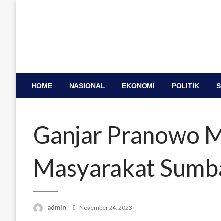
Skip
to
content
HOME
NASIONAL
EKONOMI
POLITIK
S
Ganjar Pranowo M
Masyarakat Sumb
Posted
admin
November 24, 2023
on