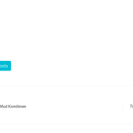
posts
Mahfud Komitmen
T
Ne
Po