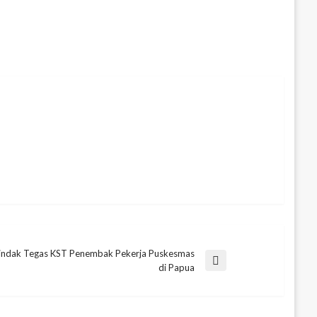
indak Tegas KST Penembak Pekerja Puskesmas
xt
di Papua
st