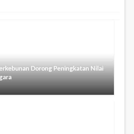
Perkebunan Dorong Peningkatan Nilai
gara