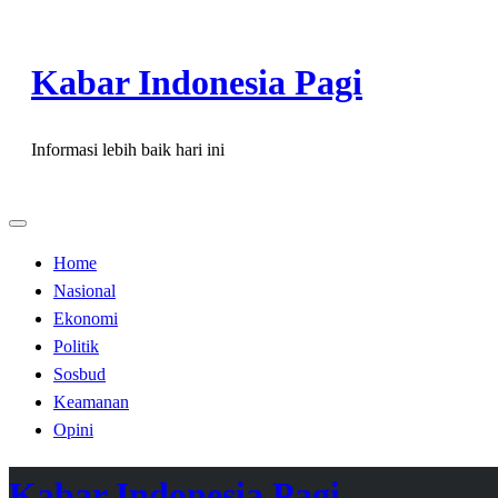
Skip
to
Kabar Indonesia Pagi
content
Informasi lebih baik hari ini
Home
Nasional
Ekonomi
Politik
Sosbud
Keamanan
Opini
Kabar Indonesia Pagi