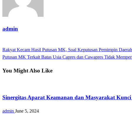
admin
View all posts
Previous
Rakyat Kecam Hasil Putusan MK, Soal Keputusan Pemimpin Daerah
Post
Post
Next
Putusan MK Terkait Batas Usia Capres dan Cawapres Tidak Memper
navigation
Post
You Might Also Like
Keamanan
Sinergitas Aparat Keamanan dan Masyarakat Kunci
admin
June 5, 2024
Nasional