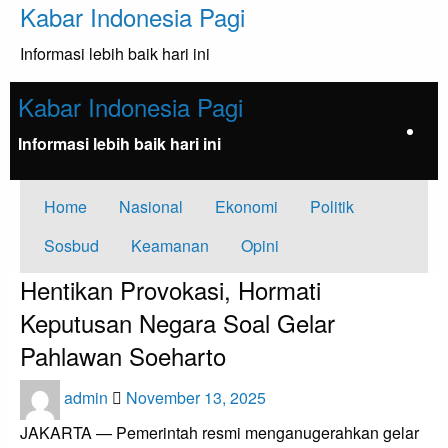
Skip
Kabar Indonesia Pagi
to
content
Informasi lebih baik hari ini
Kabar Indonesia Pagi
Informasi lebih baik hari ini
Home
Nasional
Ekonomi
Politik
Sosbud
Keamanan
Opini
Hentikan Provokasi, Hormati
Keputusan Negara Soal Gelar
Pahlawan Soeharto
Posted
admin
November 13, 2025
on
JAKARTA — Pemerintah resmi menganugerahkan gelar