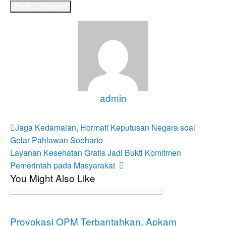
admin
View all posts
Post
Previous
Jaga Kedamaian, Hormati Keputusan Negara soal
Post
navigation
Gelar Pahlawan Soeharto
Next
Layanan Kesehatan Gratis Jadi Bukti Komitmen
Post
Pemerintah pada Masyarakat
You Might Also Like
Berita
Provokasi OPM Terbantahkan, Apkam