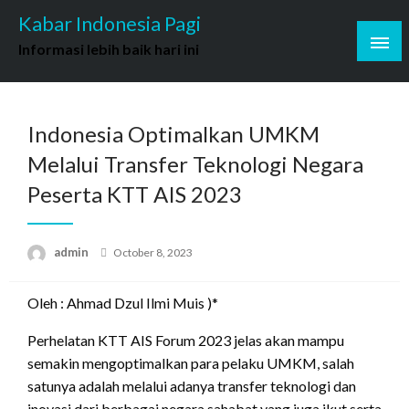
Skip
Kabar Indonesia Pagi
to
Informasi lebih baik hari ini
content
Indonesia Optimalkan UMKM
Melalui Transfer Teknologi Negara
Peserta KTT AIS 2023
Posted
admin
October 8, 2023
on
Oleh : Ahmad Dzul Ilmi Muis )*
Perhelatan KTT AIS Forum 2023 jelas akan mampu
semakin mengoptimalkan para pelaku UMKM, salah
satunya adalah melalui adanya transfer teknologi dan
inovasi dari berbagai negara sahabat yang juga ikut serta