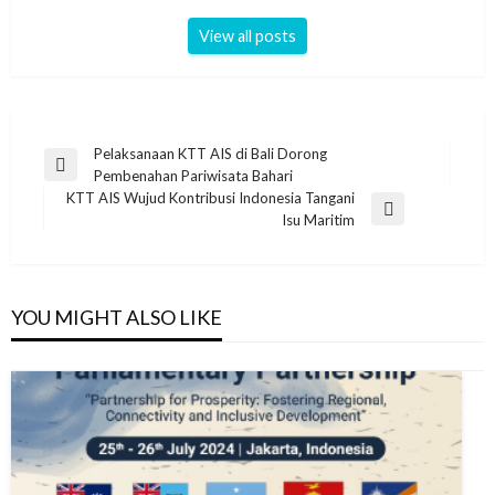
View all posts
Post
Pelaksanaan KTT AIS di Bali Dorong
Previous
Pembenahan Pariwisata Bahari
navigation
Post
KTT AIS Wujud Kontribusi Indonesia Tangani
Next
Isu Maritim
Post
YOU MIGHT ALSO LIKE