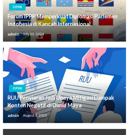
OPINI
Forum IPPP Memperkuat Diplomasi Parlemen
Indonesia di Kancah Internasional
admin
July 23, 2024
OPINI
RUU Penyiaran Jadi Upaya Mitigasi Dampak
Konten Negatif di Dunia Maya
admin
August 3, 2025