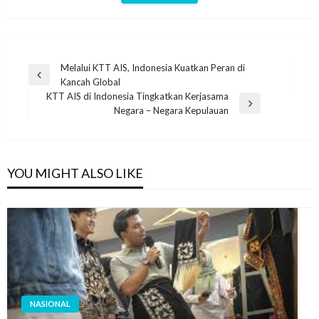
Post
Melalui KTT AIS, Indonesia Kuatkan Peran di
Previous
Kancah Global
navigation
Post
KTT AIS di Indonesia Tingkatkan Kerjasama
Next
Negara – Negara Kepulauan
Post
YOU MIGHT ALSO LIKE
NASIONAL