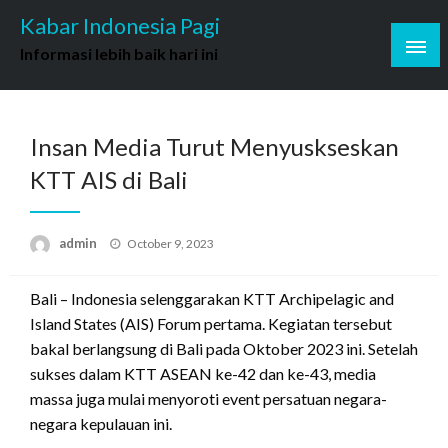
Skip
Kabar Indonesia Pagi
to
Informasi lebih baik hari ini
content
Insan Media Turut Menyuskseskan
KTT AIS di Bali
Posted
admin
October 9, 2023
on
Bali – Indonesia selenggarakan KTT Archipelagic and
Island States (AIS) Forum pertama. Kegiatan tersebut
bakal berlangsung di Bali pada Oktober 2023 ini. Setelah
sukses dalam KTT ASEAN ke-42 dan ke-43, media
massa juga mulai menyoroti event persatuan negara-
negara kepulauan ini.