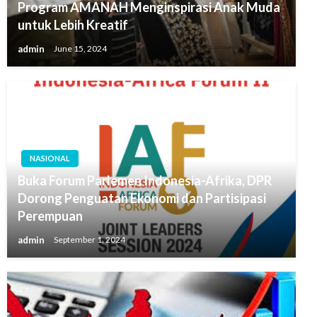
Program AMANAH Menginspirasi Anak Muda
untuk Lebih Kreatif
admin
June 15, 2024
NASIONAL
Buka Forum Parlemen Indonesia-Afrika, DPR
Dorong Penguatan Ekonomi dan Partisipasi
Perempuan
admin
September 1, 2024