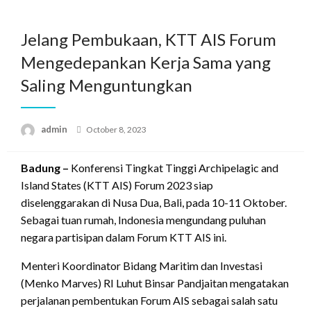
Skip
to
Jelang Pembukaan, KTT AIS Forum
content
Mengedepankan Kerja Sama yang
Saling Menguntungkan
Posted
admin
October 8, 2023
on
​​​​​​​Badung –
Konferensi Tingkat Tinggi Archipelagic and
Island States (KTT AIS) Forum 2023 siap
diselenggarakan di Nusa Dua, Bali, pada 10-11 Oktober.
Sebagai tuan rumah, Indonesia mengundang puluhan
negara partisipan dalam Forum KTT AIS ini.
Menteri Koordinator Bidang Maritim dan Investasi
(Menko Marves) RI Luhut Binsar Pandjaitan mengatakan
perjalanan pembentukan Forum AIS sebagai salah satu