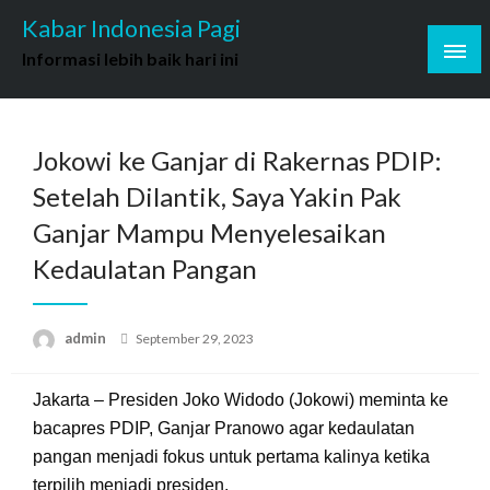
Skip
Kabar Indonesia Pagi
to
Informasi lebih baik hari ini
content
Jokowi ke Ganjar di Rakernas PDIP:
Setelah Dilantik, Saya Yakin Pak
Ganjar Mampu Menyelesaikan
Kedaulatan Pangan
Posted
admin
September 29, 2023
on
Jakarta – Presiden Joko Widodo (Jokowi) meminta ke
bacapres PDIP, Ganjar Pranowo agar kedaulatan
pangan menjadi fokus untuk pertama kalinya ketika
terpilih menjadi presiden.