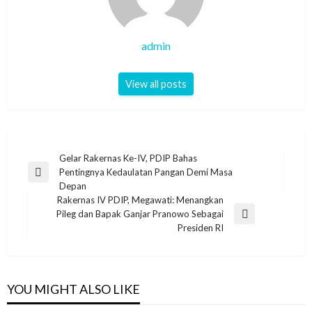
admin
View all posts
Post
Gelar Rakernas Ke-IV, PDIP Bahas
Pentingnya Kedaulatan Pangan Demi Masa
navigation
Previous
Depan
Post
Rakernas IV PDIP, Megawati: Menangkan
Pileg dan Bapak Ganjar Pranowo Sebagai
Next
Presiden RI
Post
YOU MIGHT ALSO LIKE