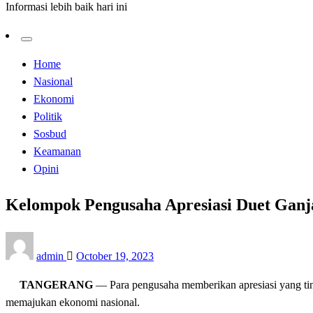
Informasi lebih baik hari ini
Home
Nasional
Ekonomi
Politik
Sosbud
Keamanan
Opini
Kelompok Pengusaha Apresiasi Duet Gan
Posted
admin
October 19, 2023
on
TANGERANG
— Para pengusaha memberikan apresiasi yang ti
memajukan ekonomi nasional.