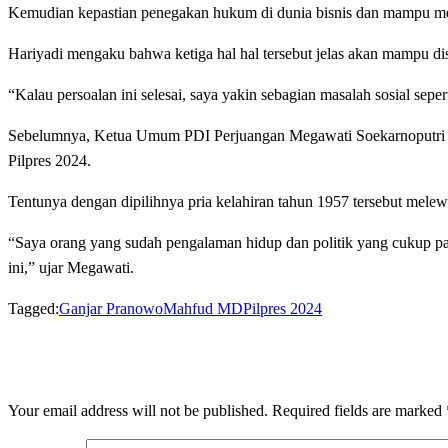
Kemudian kepastian penegakan hukum di dunia bisnis dan mampu men
Hariyadi mengaku bahwa ketiga hal hal tersebut jelas akan mampu d
“Kalau persoalan ini selesai, saya yakin sebagian masalah sosial seper
Sebelumnya, Ketua Umum PDI Perjuangan Megawati Soekarnoputri
Pilpres 2024.
Tentunya dengan dipilihnya pria kelahiran tahun 1957 tersebut mele
“Saya orang yang sudah pengalaman hidup dan politik yang cukup pa
ini,” ujar Megawati.
Tagged:
Ganjar Pranowo
Mahfud MD
Pilpres 2024
LEAVE A RESPONSE
Your email address will not be published.
Required fields are marked