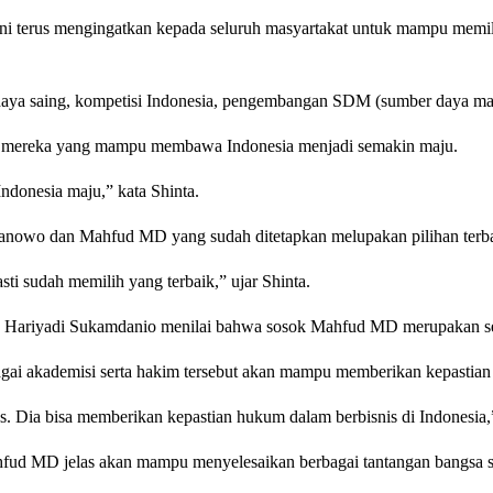
i terus mengingatkan kepada seluruh masyartakat untuk mampu memi
aya saing, kompetisi Indonesia, pengembangan SDM (sumber daya manus
h mereka yang mampu membawa Indonesia menjadi semakin maju.
donesia maju,” kata Shinta.
Pranowo dan Mahfud MD yang sudah ditetapkan melupakan pilihan terba
ti sudah memilih yang terbaik,” ujar Shinta.
a, Hariyadi Sukamdanio menilai bahwa sosok Mahfud MD merupakan se
ebagai akademisi serta hakim tersebut akan mampu memberikan kepastian
 Dia bisa memberikan kepastian hukum dalam berbisnis di Indonesia,
ud MD jelas akan mampu menyelesaikan berbagai tantangan bangsa sep