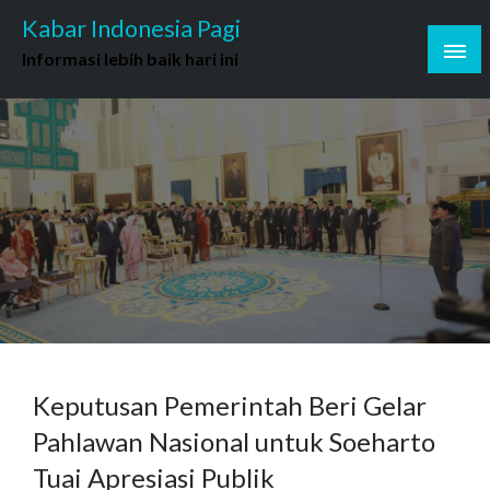
Skip
Kabar Indonesia Pagi
to
Informasi lebih baik hari ini
content
Keputusan Pemerintah Beri Gelar
Pahlawan Nasional untuk Soeharto
Tuai Apresiasi Publik