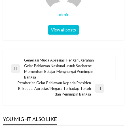
admin
View all posts
Post
Generasi Muda Apresiasi Penganugerahan
Gelar Pahlawan Nasional untuk Soeharto:
navigation
Previous
Momentum Belajar Menghargai Pemimpin
Post
Bangsa
Pemberian Gelar Pahlawan Kepada Presiden
RI kedua, Apresiasi Negara Terhadap Tokoh
Next
dan Pemimpin Bangsa
Post
YOU MIGHT ALSO LIKE