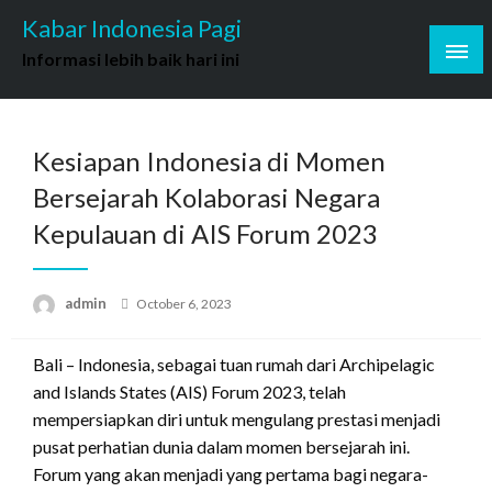
Skip
Kabar Indonesia Pagi
to
Informasi lebih baik hari ini
content
Kesiapan Indonesia di Momen
Bersejarah Kolaborasi Negara
Kepulauan di AIS Forum 2023
Posted
admin
October 6, 2023
on
Bali – Indonesia, sebagai tuan rumah dari Archipelagic
and Islands States (AIS) Forum 2023, telah
mempersiapkan diri untuk mengulang prestasi menjadi
pusat perhatian dunia dalam momen bersejarah ini.
Forum yang akan menjadi yang pertama bagi negara-