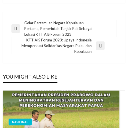
Post
Gelar Pertemuan Negara Kepulauan
Pertama, Pemerintah Tunjuk Bali Sebagai
navigation
Previous
Lokasi KTT AIS Forum 2023
Post
KTT AIS Forum 2023: Upaya Indonesia
Memperkuat Solidaritas Negara Pulau dan
Next
Kepulauan
Post
YOU MIGHT ALSO LIKE
NASIONAL