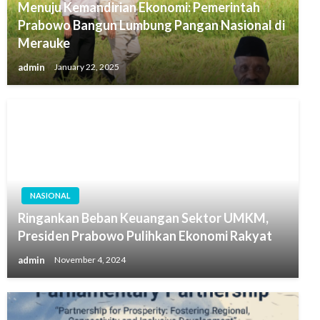
Menuju Kemandirian Ekonomi: Pemerintah
Prabowo Bangun Lumbung Pangan Nasional di
Merauke
admin
January 22, 2025
NASIONAL
Ringankan Beban Keuangan Sektor UMKM,
Presiden Prabowo Pulihkan Ekonomi Rakyat
admin
November 4, 2024