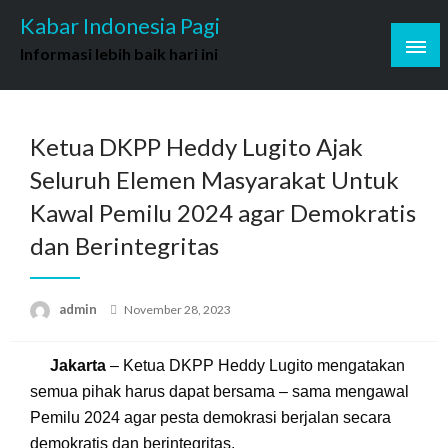
Skip
Kabar Indonesia Pagi
to
Informasi lebih baik hari ini
content
Ketua DKPP Heddy Lugito Ajak
Seluruh Elemen Masyarakat Untuk
Kawal Pemilu 2024 agar Demokratis
dan Berintegritas
Posted
admin
November 28, 2023
on
Jakarta
– Ketua DKPP Heddy Lugito mengatakan
semua pihak harus dapat bersama – sama mengawal
Pemilu 2024 agar pesta demokrasi berjalan secara
demokratis dan berintegritas.