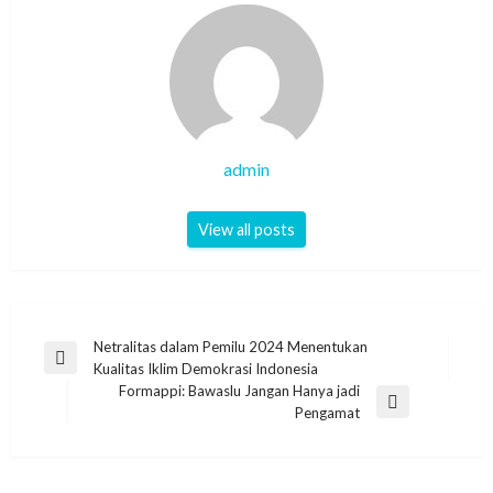
admin
View all posts
Post
Netralitas dalam Pemilu 2024 Menentukan
Previous
Kualitas Iklim Demokrasi Indonesia
navigation
Post
Formappi: Bawaslu Jangan Hanya jadi
Next
Pengamat
Post