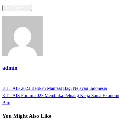
admin
View all posts
Previous
KTT AIS 2023 Berikan Manfaat Bagi Nelayan Indonesia
Post
Post
Next
KTT AIS Forum 2023 Membuka Peluang Kerja Sama Ekonomi
navigation
Post
Biru
You Might Also Like
Nasional