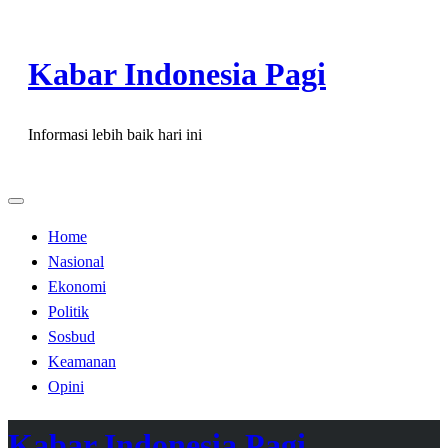
Skip
to
Kabar Indonesia Pagi
content
Informasi lebih baik hari ini
Home
Nasional
Ekonomi
Politik
Sosbud
Keamanan
Opini
Kabar Indonesia Pagi