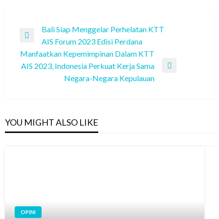
Post
Bali Siap Menggelar Perhelatan KTT
Previous
AIS Forum 2023 Edisi Perdana
navigation
Post
Manfaatkan Kepemimpinan Dalam KTT
AIS 2023, Indonesia Perkuat Kerja Sama
Next
Negara-Negara Kepulauan
Post
YOU MIGHT ALSO LIKE
OPINI