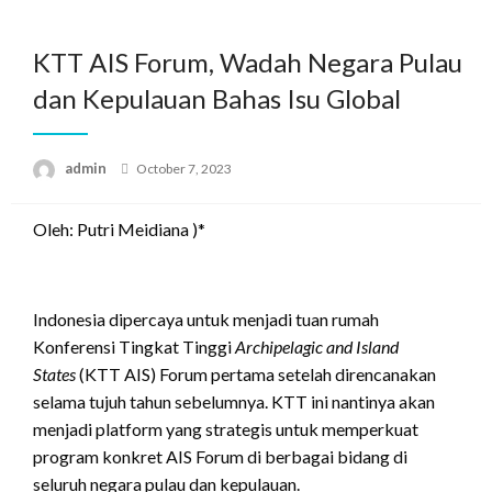
Skip
to
KTT AIS Forum, Wadah Negara Pulau
content
dan Kepulauan Bahas Isu Global
Posted
admin
October 7, 2023
on
Oleh: Putri Meidiana )*
Indonesia dipercaya untuk menjadi tuan rumah
Konferensi Tingkat Tinggi
Archipelagic and Island
States
(KTT AIS) Forum pertama setelah direncanakan
selama tujuh tahun sebelumnya. KTT ini nantinya akan
menjadi platform yang strategis untuk memperkuat
program konkret AIS Forum di berbagai bidang di
seluruh negara pulau dan kepulauan.