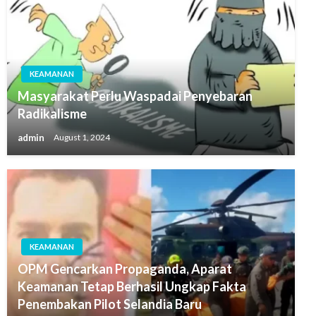
KEAMANAN
Masyarakat Perlu Waspadai Penyebaran
Radikalisme
admin
August 1, 2024
KEAMANAN
OPM Gencarkan Propaganda, Aparat
Keamanan Tetap Berhasil Ungkap Fakta
Penembakan Pilot Selandia Baru