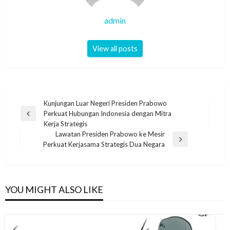
admin
View all posts
Post
Kunjungan Luar Negeri Presiden Prabowo
Perkuat Hubungan Indonesia dengan Mitra
navigation
Previous
Kerja Strategis
Post
Lawatan Presiden Prabowo ke Mesir
Next
Perkuat Kerjasama Strategis Dua Negara
Post
YOU MIGHT ALSO LIKE