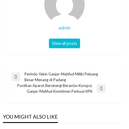
admin
View all posts
Post
Perindo Yakin Ganjar-Mahfud Miliki Peluang
Previous
Besar Menang di Padang
navigation
Post
Pastikan Aparat Bersinergi Berantas Korupsi,
Next
Ganjar-Mahfud Komitmen Perkuat KPK
Post
YOU MIGHT ALSO LIKE