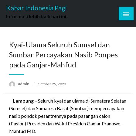
Skip
Kabar Indonesia Pagi
to
Informasi lebih baik hari ini
content
Kyai-Ulama Seluruh Sumsel dan
Sumbar Percayakan Nasib Ponpes
pada Ganjar-Mahfud
Posted
admin
October 29, 2023
on
Lampung
– Seluruh kyai dan ulama di Sumatera Selatan
(Sumsel) dan Sumatera Barat (Sumbar) mempercayakan
nasib pondok pesantrennya pada pasangan calon
(Paslon) Presiden dan Wakil Presiden Ganjar Pranowo –
Mahfud MD.