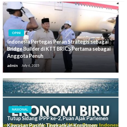
OPINI
Indonesia Pertegas Peran Strategis sebagai
Bridge Builder di KTT BRICS Pertama sebagai
Anggota Penuh
admin
July 6, 2025
NASIONAL
Tutup Sidang IPPP ke-2, Puan Ajak Parlemen
Kawasan Pasifik Tingkatkan Komitmen