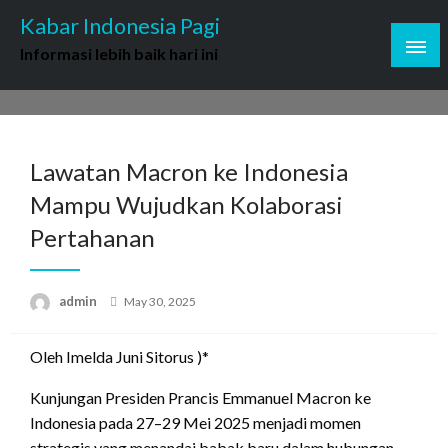
Skip
Kabar Indonesia Pagi
to
Informasi lebih baik hari ini
content
Lawatan Macron ke Indonesia
Mampu Wujudkan Kolaborasi
Pertahanan
Posted
admin
May 30, 2025
on
Oleh Imelda Juni Sitorus )*
Kunjungan Presiden Prancis Emmanuel Macron ke
Indonesia pada 27–29 Mei 2025 menjadi momen
strategis yang menandai babak baru dalam hubungan