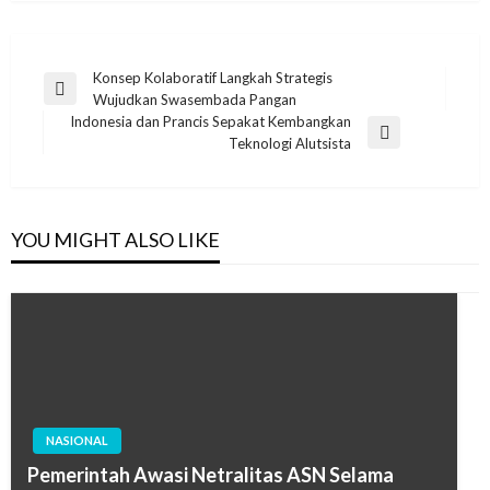
Post
Konsep Kolaboratif Langkah Strategis
Previous
Wujudkan Swasembada Pangan
navigation
Post
Indonesia dan Prancis Sepakat Kembangkan
Next
Teknologi Alutsista
Post
YOU MIGHT ALSO LIKE
NASIONAL
Pemerintah Awasi Netralitas ASN Selama