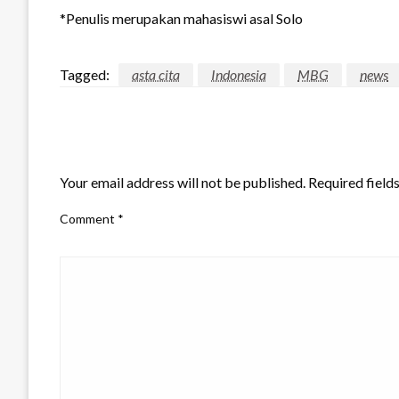
*Penulis merupakan mahasiswi asal Solo
Tagged:
asta cita
Indonesia
MBG
news
LEAVE A RESPONSE
Your email address will not be published.
Required field
Comment
*