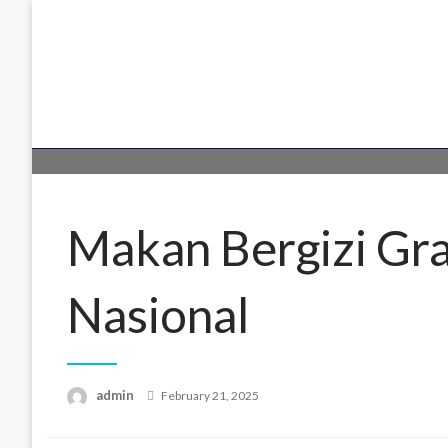
Skip
to
content
Makan Bergizi Gra
Nasional
Posted
admin
February 21, 2025
on