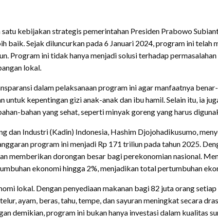
atu kebijakan strategis pemerintahan Presiden Prabowo Subiant
ih baik. Sejak diluncurkan pada 6 Januari 2024, program ini tela
un. Program ini tidak hanya menjadi solusi terhadap permasalahan
angan lokal.
sparansi dalam pelaksanaan program ini agar manfaatnya benar-
 untuk kepentingan gizi anak-anak dan ibu hamil. Selain itu, ia 
ahan-bahan yang sehat, seperti minyak goreng yang harus digunak
 dan Industri (Kadin) Indonesia, Hashim Djojohadikusumo, menyo
garan program ini menjadi Rp 171 triliun pada tahun 2025. Deng
n akan memberikan dorongan besar bagi perekonomian nasional. 
umbuhan ekonomi hingga 2%, menjadikan total pertumbuhan ekono
mi lokal. Dengan penyediaan makanan bagi 82 juta orang setiap 
telur, ayam, beras, tahu, tempe, dan sayuran meningkat secara dra
gan demikian, program ini bukan hanya investasi dalam kualitas s