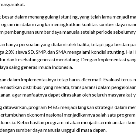
masyarakat.
besar dalam menanggulangi stunting, yang telah lama menjadi masala
program ini dalam rangka meningkatkan kualitas sumber daya manu
am pembangunan sumber daya manusia setelah periode sebelumnya
n hanya persoalan yang dialami oleh balita, tetapi juga berdampa
gga 23% siswa SD, SMP, dan SMA mengalami kondisi stunting. Hal 
stur dan kesehatan generasi mendatang. Dengan implementasi yang
aya saing generasi muda Indonesia.
an dalam implementasinya tetap harus dicermati. Evaluasi terus-m
u memastikan distribusi yang merata, transparansi dalam pengelolaa
anan, agar manfaatnya dapat dirasakan oleh seluruh masyarakat y
ditawarkan, program MBG menjadi langkah strategis dalam mencip
 pertumbuhan ekonomi nasional menjadikannya salah satu program 
donesia. Keberhasilan program ini akan menjadi cerminan dari k
 dengan sumber daya manusia unggul di masa depan.