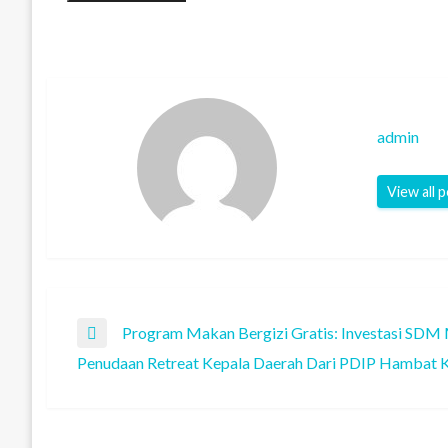
admin
View all 
Post
Program Makan Bergizi Gratis: Investasi SDM
Previous
Penudaan Retreat Kepala Daerah Dari PDIP Hambat K
Post
Next
navigation
Post