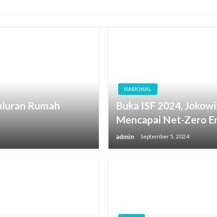
NASIONAL
aluran Rumah
Buka ISF 2024, Jokow
Mencapai Net-Zero E
admin
September 5, 2024