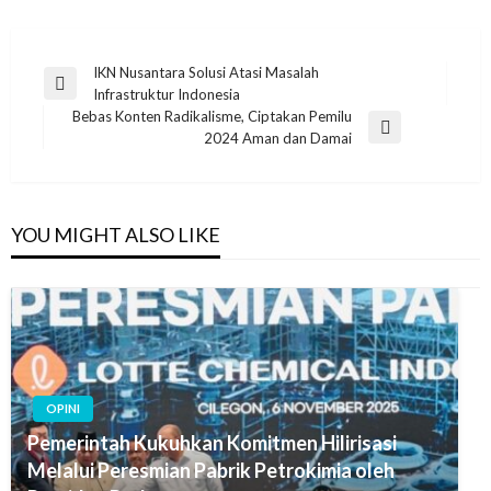
Post
IKN Nusantara Solusi Atasi Masalah
Previous
Infrastruktur Indonesia
navigation
Post
Bebas Konten Radikalisme, Ciptakan Pemilu
Next
2024 Aman dan Damai
Post
YOU MIGHT ALSO LIKE
OPINI
Pemerintah Kukuhkan Komitmen Hilirisasi
Melalui Peresmian Pabrik Petrokimia oleh