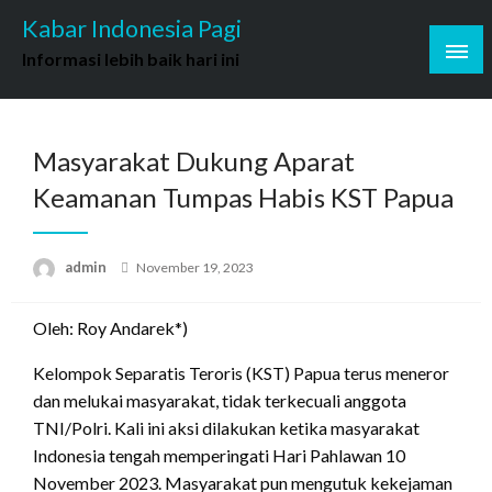
Skip
Kabar Indonesia Pagi
to
Informasi lebih baik hari ini
content
Masyarakat Dukung Aparat
Keamanan Tumpas Habis KST Papua
Posted
admin
November 19, 2023
on
Oleh: Roy Andarek*)
Kelompok Separatis Teroris (KST) Papua terus meneror
dan melukai masyarakat, tidak terkecuali anggota
TNI/Polri. Kali ini aksi dilakukan ketika masyarakat
Indonesia tengah memperingati Hari Pahlawan 10
November 2023. Masyarakat pun mengutuk kekejaman