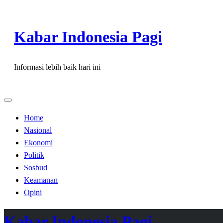
Skip
to
Kabar Indonesia Pagi
content
Informasi lebih baik hari ini
Home
Nasional
Ekonomi
Politik
Sosbud
Keamanan
Opini
Kabar Indonesia Pagi