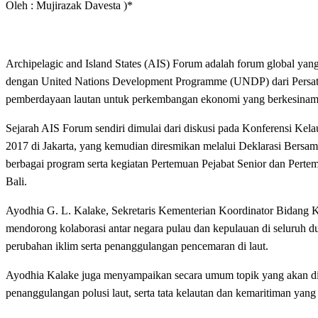
Oleh : Mujirazak Davesta )*
Archipelagic and Island States (AIS) Forum adalah forum global ya
dengan United Nations Development Programme (UNDP) dari Persatu
pemberdayaan lautan untuk perkembangan ekonomi yang berkesinambun
Sejarah AIS Forum sendiri dimulai dari diskusi pada Konferensi Ke
2017 di Jakarta, yang kemudian diresmikan melalui Deklarasi Bersa
berbagai program serta kegiatan Pertemuan Pejabat Senior dan Pert
Bali.
Ayodhia G. L. Kalake, Sekretaris Kementerian Koordinator Bidang K
mendorong kolaborasi antar negara pulau dan kepulauan di seluruh 
perubahan iklim serta penanggulangan pencemaran di laut.
Ayodhia Kalake juga menyampaikan secara umum topik yang akan dibic
penanggulangan polusi laut, serta tata kelautan dan kemaritiman yang