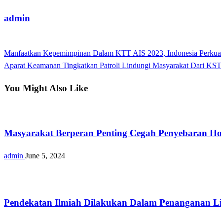
admin
View all posts
Previous
Manfaatkan Kepemimpinan Dalam KTT AIS 2023, Indonesia Perkua
Post
Post
Next
Aparat Keamanan Tingkatkan Patroli Lindungi Masyarakat Dari KS
navigation
Post
You Might Also Like
Nasional
Masyarakat Berperan Penting Cegah Penyebaran Ho
admin
June 5, 2024
Opini
Pendekatan Ilmiah Dilakukan Dalam Penanganan L