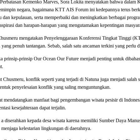
n Perbatasan Kemenko Marves, Sora Lokita menyatakan bahwa dalam KT
 pemimpin negara, bagaimana KTT AIS Forum ini kedepannya terus be
u dan kepulauan, serta memperbaiki dan meningkatkan berbagai progra
pirasi dan harapan-harapan yang mengutamakan kepentingan masyaraka
 Chusmeru mengatakan Penyelenggaraan Konferensi Tingkat Tinggi (KTT
ang penuh tantangan. Sebab, salah satu ancaman terkini yang perlu dian
a prinsip-prinsip Our Ocean Our Future menjadi penting untuk dibah
t.
 Chusmeru, konflik seperti yang terjadi di Natuna juga menjadi salah 
entuk penyelesaian konflik yang saling menguntungkan.
endatangkan manfaat bagi pengembangan wisata pesisir di Indonesia k
asi kesejahteraan dapat terjalin.
a diserahkan kepada desa wisata karena memiliki Sumber Daya Manusia
a menjaga kelestarian lingkungan di daerahnya.