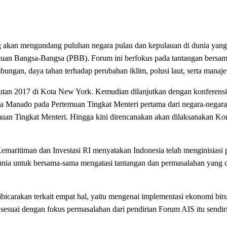
ng akan mengundang puluhan negara pulau dan kepulauan di dunia yang
an Bangsa-Bangsa (PBB). Forum ini berfokus pada tantangan bersama 
gan, daya tahan terhadap perubahan iklim, polusi laut, serta manaj
lautan 2017 di Kota New York. Kemudian dilanjutkan dengan konferen
ma Manado pada Pertemuan Tingkat Menteri pertama dari negara-negara
emuan Tingkat Menteri. Hingga kini direncanakan akan dilaksanakan K
emaritiman dan Investasi RI menyatakan Indonesia telah menginisias
dunia untuk bersama-sama mengatasi tantangan dan permasalahan yang 
arakan terkait empat hal, yaitu mengenai implementasi ekonomi biru,
 sesuai dengan fokus permasalahan dari pendirian Forum AIS itu sendiri