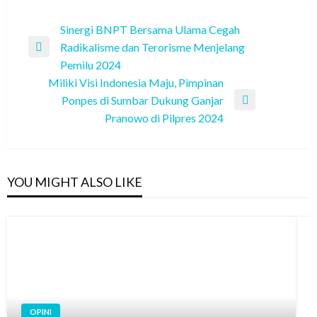
Post
Sinergi BNPT Bersama Ulama Cegah
Radikalisme dan Terorisme Menjelang
navigation
Previous
Pemilu 2024
Post
Miliki Visi Indonesia Maju, Pimpinan
Ponpes di Sumbar Dukung Ganjar
Next
Pranowo di Pilpres 2024
Post
YOU MIGHT ALSO LIKE
OPINI