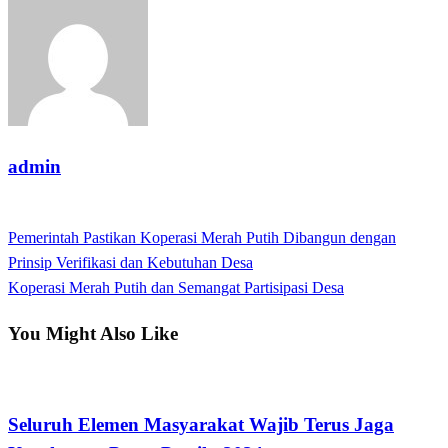
admin
View all posts
Previous
Pemerintah Pastikan Koperasi Merah Putih Dibangun dengan
Post
Post
Prinsip Verifikasi dan Kebutuhan Desa
navigation
Next
Koperasi Merah Putih dan Semangat Partisipasi Desa
Post
You Might Also Like
Nasional
⁠Seluruh Elemen Masyarakat Wajib Terus Jaga