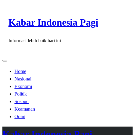
Skip
to
Kabar Indonesia Pagi
content
Informasi lebih baik hari ini
Home
Nasional
Ekonomi
Politik
Sosbud
Keamanan
Opini
Kabar Indonesia Pagi