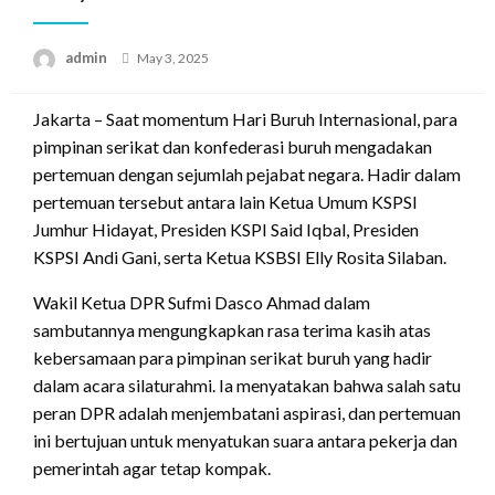
Posted
admin
May 3, 2025
on
Jakarta – Saat momentum Hari Buruh Internasional, para
pimpinan serikat dan konfederasi buruh mengadakan
pertemuan dengan sejumlah pejabat negara. Hadir dalam
pertemuan tersebut antara lain Ketua Umum KSPSI
Jumhur Hidayat, Presiden KSPI Said Iqbal, Presiden
KSPSI Andi Gani, serta Ketua KSBSI Elly Rosita Silaban.
Wakil Ketua DPR Sufmi Dasco Ahmad dalam
sambutannya mengungkapkan rasa terima kasih atas
kebersamaan para pimpinan serikat buruh yang hadir
dalam acara silaturahmi. Ia menyatakan bahwa salah satu
peran DPR adalah menjembatani aspirasi, dan pertemuan
ini bertujuan untuk menyatukan suara antara pekerja dan
pemerintah agar tetap kompak.