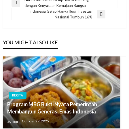
Post
Previous
dengan Kenyataan Kemajuan Bangsa
navigation
Post
Indonesia Gelap Hanya Ilusi, Investasi
Next
Nasional Tumbuh 16%
Post
YOU MIGHT ALSO LIKE
BERITA
Program MBG Bukti Nyata Pemerintah
Membangun Generasi Emas Indonesia
admin
October 29, 2025