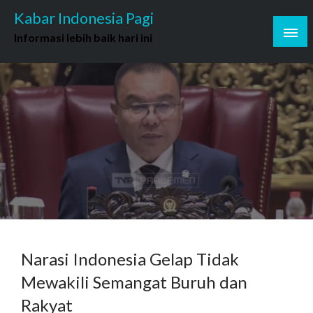
Skip
Kabar Indonesia Pagi
to
Informasi lebih baik hari ini
content
Narasi Indonesia Gelap Tidak
Mewakili Semangat Buruh dan
Rakyat