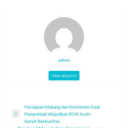
admin
View all posts
Post
Persiapan Matang dan Komitmen Kuat
Pemerintah Wujudkan PON Aceh-
navigation
Previous
Sumut Berkualitas
Post