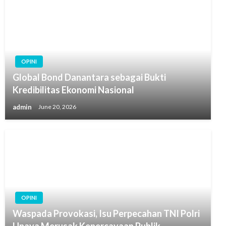
OPINI
Global Bond Danantara sebagai Bukti
Kredibilitas Ekonomi Nasional
admin
June 20, 2026
OPINI
Waspada Provokasi, Isu Perpecahan TNI Polri
Upaya Merusak Kepercayaan Publik