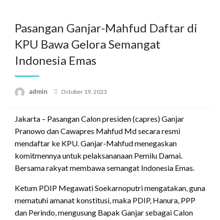
Skip
to
Pasangan Ganjar-Mahfud Daftar di
content
KPU Bawa Gelora Semangat
Indonesia Emas
Posted
admin
October 19, 2023
on
Jakarta – Pasangan Calon presiden (capres) Ganjar
Pranowo dan Cawapres Mahfud Md secara resmi
mendaftar ke KPU. Ganjar-Mahfud menegaskan
komitmennya untuk pelaksananaan Pemilu Damai.
Bersama rakyat membawa semangat Indonesia Emas.
Ketum PDIP Megawati Soekarnoputri mengatakan, guna
mematuhi amanat konstitusi, maka PDIP, Hanura, PPP
dan Perindo, mengusung Bapak Ganjar sebagai Calon