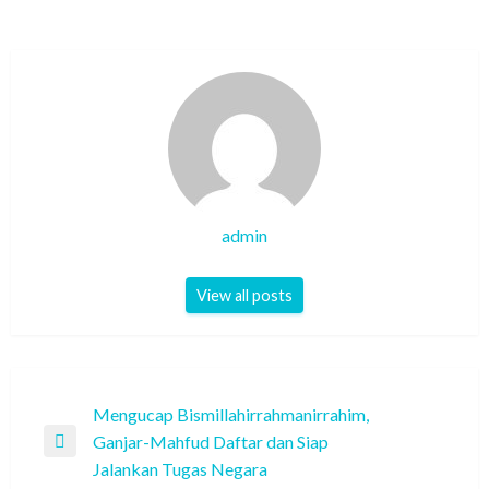
admin
View all posts
Post
Mengucap Bismillahirrahmanirrahim,
Ganjar-Mahfud Daftar dan Siap
navigation
Previous
Jalankan Tugas Negara
Post