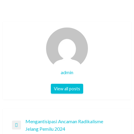
admin
View all posts
Post
Mengantisipasi Ancaman Radikalisme
Previous
Jelang Pemilu 2024
navigation