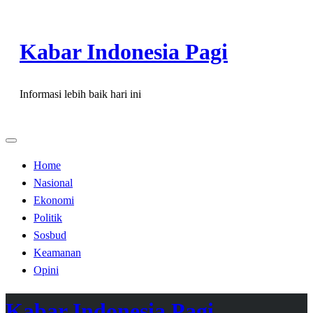
Skip
to
Kabar Indonesia Pagi
content
Informasi lebih baik hari ini
Home
Nasional
Ekonomi
Politik
Sosbud
Keamanan
Opini
Kabar Indonesia Pagi