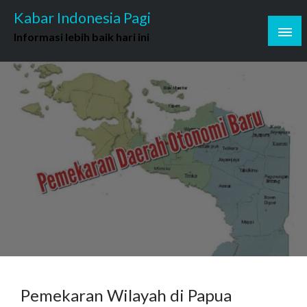
Skip
Kabar Indonesia Pagi
to
Informasi lebih baik hari ini
content
Pemekaran Wilayah di Papua