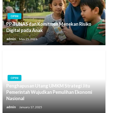
OPINI
PP TUNAS dan Komitmen Menekan Risiko
Digital pada Anak
admin
May 25, 2026
OPINI
Penghapusan Utang UMKM Strategi Jitu
Pemerintah Wujudkan Pemulihan Ekonomi
Nasional
admin
January 17, 2025