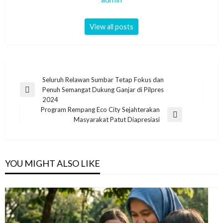
View all posts
Post
Seluruh Relawan Sumbar Tetap Fokus dan
Penuh Semangat Dukung Ganjar di Pilpres
navigation
Previous
2024
Post
Program Rempang Eco City Sejahterakan
Next
Masyarakat Patut Diapresiasi
Post
YOU MIGHT ALSO LIKE