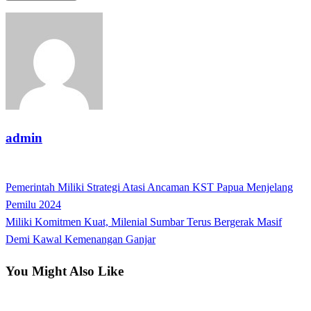
admin
View all posts
Previous
Pemerintah Miliki Strategi Atasi Ancaman KST Papua Menjelang
Post
Post
Pemilu 2024
navigation
Next
Miliki Komitmen Kuat, Milenial Sumbar Terus Bergerak Masif
Post
Demi Kawal Kemenangan Ganjar
You Might Also Like
Nasional