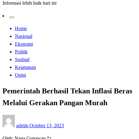
Informasi lebih baik hari ini
Home
Nasional
Ekonomi
Politik
Sosbud
Keamanan
Opini
Pemerintah Berhasil Tekan Inflasi Beras
Melalui Gerakan Pangan Murah
Posted
admin
October 13, 2023
on
Oleh: Nana Gunawan *)