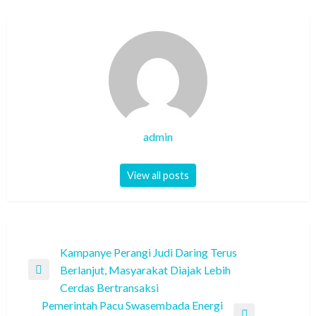
admin
View all posts
Post
Kampanye Perangi Judi Daring Terus
Berlanjut, Masyarakat Diajak Lebih
navigation
Previous
Cerdas Bertransaksi
Post
Pemerintah Pacu Swasembada Energi