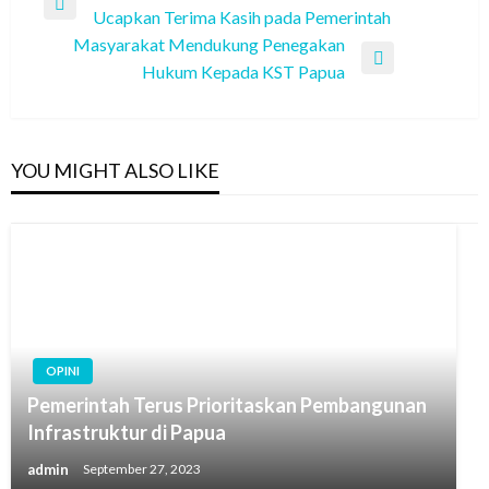
Previous
Ucapkan Terima Kasih pada Pemerintah
navigation
Post
Masyarakat Mendukung Penegakan
Next
Hukum Kepada KST Papua
Post
YOU MIGHT ALSO LIKE
OPINI
Pemerintah Terus Prioritaskan Pembangunan
Infrastruktur di Papua
admin
September 27, 2023