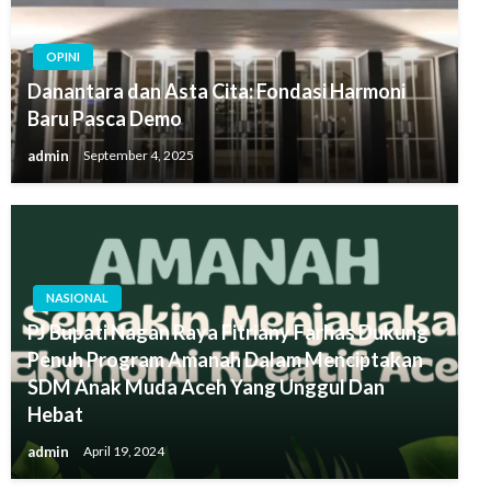
OPINI
Danantara dan Asta Cita: Fondasi Harmoni
Baru Pasca Demo
admin
September 4, 2025
NASIONAL
PJ Bupati Nagan Raya Fitriany Farhas Dukung
Penuh Program Amanah Dalam Menciptakan
SDM Anak Muda Aceh Yang Unggul Dan
Hebat
admin
April 19, 2024