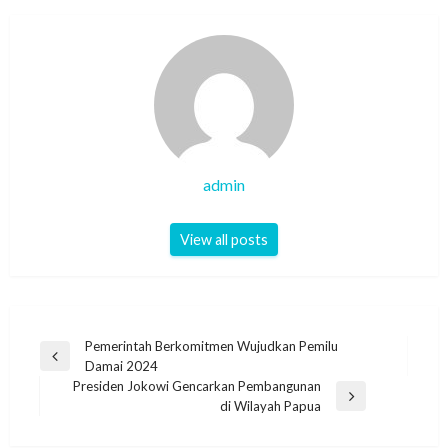
admin
View all posts
Post
Pemerintah Berkomitmen Wujudkan Pemilu
Previous
Damai 2024
navigation
Post
Presiden Jokowi Gencarkan Pembangunan
Next
di Wilayah Papua
Post