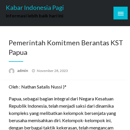
Skip
Kabar Indonesia Pagi
to
Informasi lebih baik hari ini
content
Pemerintah Komitmen Berantas KST
Papua
Posted
admin
November 28, 2023
on
Oleh : Nathan Satalis Nussi )*
Papua, sebagai bagian integral dari Negara Kesatuan
Republik Indonesia, telah menjadi saksi dari dinamika
kompleks yang melibatkan kelompok bersenjata yang
berusaha memisahkan diri. Kelompok-kelompok ini,
dengan berbagai taktik kekerasan, telah mengancam