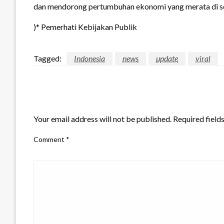
dan mendorong pertumbuhan ekonomi yang merata di sel
)* Pemerhati Kebijakan Publik
Tagged:
Indonesia
news
update
viral
LEAVE A RESPONSE
Your email address will not be published.
Required field
Comment
*