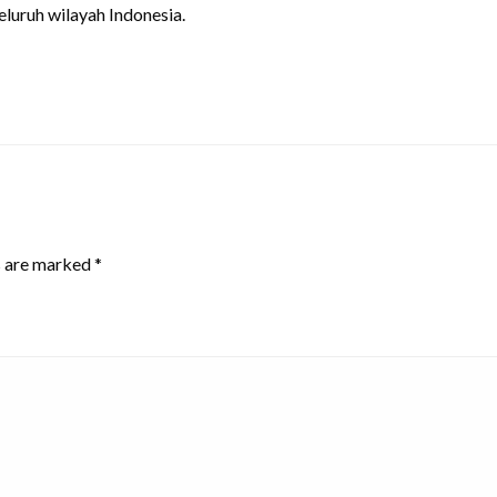
uruh wilayah Indonesia.
s are marked
*