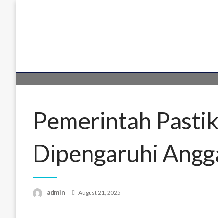
Skip
to
content
Pemerintah Pastik
Dipengaruhi Angg
Posted
admin
August 21, 2025
on