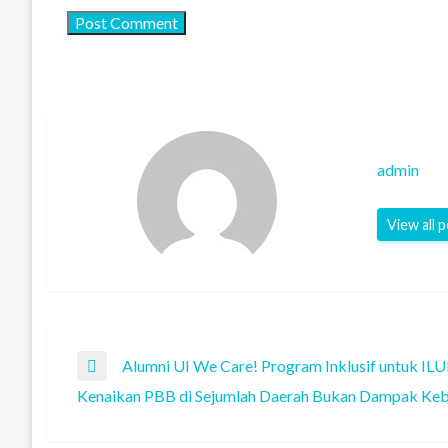
admin
View all 
Post
Alumni UI We Care! Program Inklusif untuk ILUN
Previous
Kenaikan PBB di Sejumlah Daerah Bukan Dampak Keb
Post
Next
navigation
Post