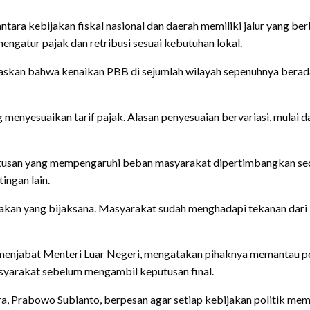
ara kebijakan fiskal nasional dan daerah memiliki jalur yang be
gatur pajak dan retribusi sesuai kebutuhan lokal.
askan bahwa kenaikan PBB di sejumlah wilayah sepenuhnya berada
menyesuaikan tarif pajak. Alasan penyesuaian bervariasi, mulai 
utusan yang mempengaruhi beban masyarakat dipertimbangkan se
ingan lain.
akan yang bijaksana. Masyarakat sudah menghadapi tekanan dari b
uga menjabat Menteri Luar Negeri, mengatakan pihaknya memantau
syarakat sebelum mengambil keputusan final.
Prabowo Subianto, berpesan agar setiap kebijakan politik memper