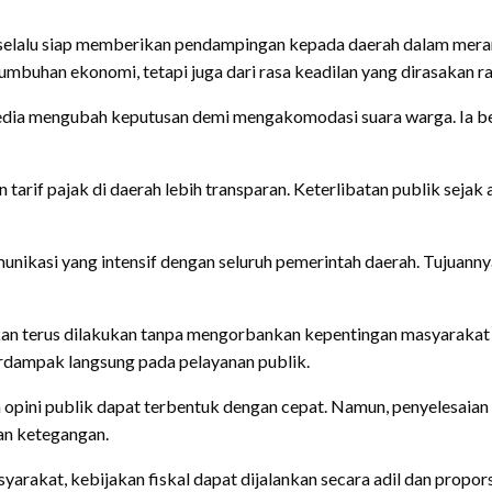
elalu siap memberikan pendampingan kepada daerah dalam meran
mbuhan ekonomi, tetapi juga dari rasa keadilan yang dirasakan ra
sedia mengubah keputusan demi mengakomodasi suara warga. Ia ber
arif pajak di daerah lebih transparan. Keterlibatan publik seja
nikasi yang intensif dengan seluruh pemerintah daerah. Tujuann
t akan terus dilakukan tanpa mengorbankan kepentingan masyarak
rdampak langsung pada pelayanan publik.
a opini publik dapat terbentuk dengan cepat. Namun, penyelesai
an ketegangan.
arakat, kebijakan fiskal dapat dijalankan secara adil dan propors