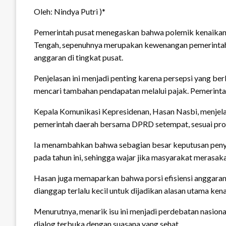
Oleh: Nindya Putri )*
Pemerintah pusat menegaskan bahwa polemik kenaikan 
Tengah, sepenuhnya merupakan kewenangan pemerintah d
anggaran di tingkat pusat.
Penjelasan ini menjadi penting karena persepsi yang 
mencari tambahan pendapatan melalui pajak. Pemerintah m
Kepala Komunikasi Kepresidenan, Hasan Nasbi, menjelas
pemerintah daerah bersama DPRD setempat, sesuai pro
Ia menambahkan bahwa sebagian besar keputusan penyes
pada tahun ini, sehingga wajar jika masyarakat merasa
Hasan juga memaparkan bahwa porsi efisiensi anggaran d
dianggap terlalu kecil untuk dijadikan alasan utama kena
Menurutnya, menarik isu ini menjadi perdebatan nasion
dialog terbuka dengan suasana yang sehat.