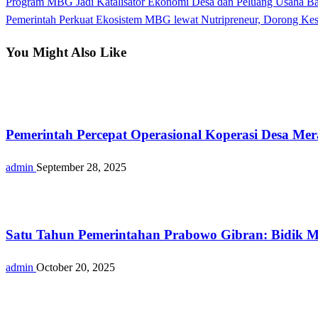
Previous
Program MBG Jadi Katalisator Ekonomi Desa dan Peluang Usaha B
Post
Post
Next
Pemerintah Perkuat Ekosistem MBG lewat Nutripreneur, Dorong Kes
navigation
Post
You Might Also Like
Berita
Pemerintah Percepat Operasional Koperasi Desa Mer
admin
September 28, 2025
Berita
Satu Tahun Pemerintahan Prabowo Gibran: Bidik M
admin
October 20, 2025
Berita