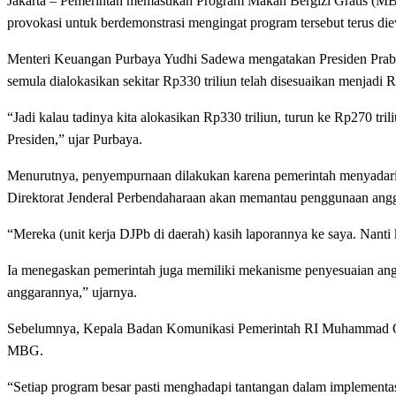
Jakarta – Pemerintah memastikan Program Makan Bergizi Gratis (MBG)
provokasi untuk berdemonstrasi mengingat program tersebut terus die
Menteri Keuangan Purbaya Yudhi Sadewa mengatakan Presiden Prabo
semula dialokasikan sekitar Rp330 triliun telah disesuaikan menjadi 
“Jadi kalau tadinya kita alokasikan Rp330 triliun, turun ke Rp270 trili
Presiden,” ujar Purbaya.
Menurutnya, penyempurnaan dilakukan karena pemerintah menyadari
Direktorat Jenderal Perbendaharaan akan memantau penggunaan ang
“Mereka (unit kerja DJPb di daerah) kasih laporannya ke saya. Nant
Ia menegaskan pemerintah juga memiliki mekanisme penyesuaian angga
anggarannya,” ujarnya.
Sebelumnya, Kepala Badan Komunikasi Pemerintah RI Muhammad Qod
MBG.
“Setiap program besar pasti menghadapi tantangan dalam implementas