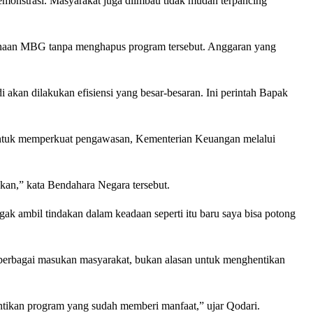
emonstrasi. Masyarakat juga diimbau tidak mudah terpancing
anaan MBG tanpa menghapus program tersebut. Anggaran yang
adi akan dilakukan efisiensi yang besar-besaran. Ini perintah Bapak
Untuk memperkuat pengawasan, Kementerian Keuangan melalui
kan,” kata Bendahara Negara tersebut.
k ambil tindakan dalam keadaan seperti itu baru saya bisa potong
rbagai masukan masyarakat, bukan alasan untuk menghentikan
ntikan program yang sudah memberi manfaat,” ujar Qodari.