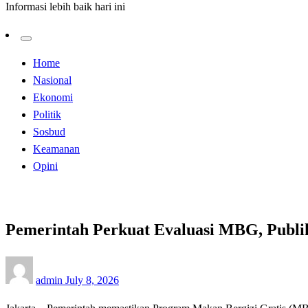
Informasi lebih baik hari ini
Home
Nasional
Ekonomi
Politik
Sosbud
Keamanan
Opini
Pemerintah Perkuat Evaluasi MBG, Publi
Posted
admin
July 8, 2026
on