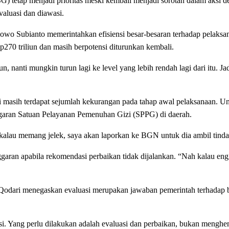
 tetap menjadi prioritas meski kembali menjadi sorotan dalam aksi d
valuasi dan diawasi.
wo Subianto memerintahkan efisiensi besar-besaran terhadap pelaks
Rp270 triliun dan masih berpotensi diturunkan kembali.
un, nanti mungkin turun lagi ke level yang lebih rendah lagi dari itu. J
 masih terdapat sejumlah kekurangan pada tahap awal pelaksanaan. 
garan Satuan Pelayanan Pemenuhan Gizi (SPPG) di daerah.
i kalau memang jelek, saya akan laporkan ke BGN untuk dia ambil tinda
ran apabila rekomendasi perbaikan tidak dijalankan. “Nah kalau engga
ari menegaskan evaluasi merupakan jawaban pemerintah terhadap be
i. Yang perlu dilakukan adalah evaluasi dan perbaikan, bukan menghe