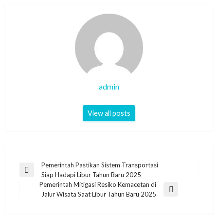
admin
View all posts
Post
Pemerintah Pastikan Sistem Transportasi
Previous
Siap Hadapi Libur Tahun Baru 2025
navigation
Post
Pemerintah Mitigasi Resiko Kemacetan di
Next
Jalur Wisata Saat Libur Tahun Baru 2025
Post