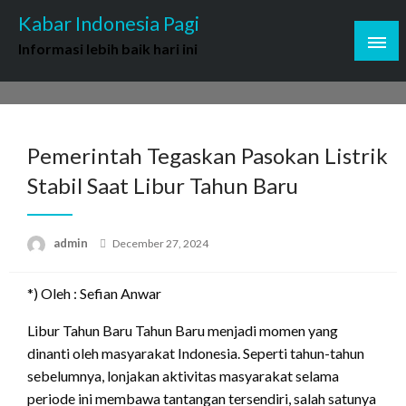
Skip
Kabar Indonesia Pagi
to
Informasi lebih baik hari ini
content
Pemerintah Tegaskan Pasokan Listrik
Stabil Saat Libur Tahun Baru
Posted
admin
December 27, 2024
on
*) Oleh : Sefian Anwar
Libur Tahun Baru Tahun Baru menjadi momen yang
dinanti oleh masyarakat Indonesia. Seperti tahun-tahun
sebelumnya, lonjakan aktivitas masyarakat selama
periode ini membawa tantangan tersendiri, salah satunya