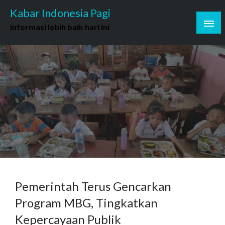
Skip
Kabar Indonesia Pagi
to
Informasi lebih baik hari ini
content
Pemerintah Terus Gencarkan
Program MBG, Tingkatkan
Kepercayaan Publik