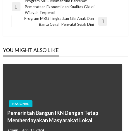
Post
Program MBG Momentum Percepat
Pemerataan Ekonomi dan Kualitas Gizi di
navigation
Previous
Wilayah Terpencil
Post
Program MBG Tingkatkan Gizi Anak Dan
Next
Bantu Cegah Penyakit Sejak Dini
Post
YOU MIGHT ALSO LIKE
NASIONAL
Pemerintah Bangun IKN Dengan Tetap
Memberdayakan Masyarakat Lokal
admin
April 17, 2024