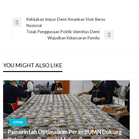
Post
Kebijakan Impor Demi Amankan Stok Beras
Previous
Nasional
navigation
Post
Tolak Penggunaan Politik Identitas Demi
Next
Wujudkan Kelancaran Pemilu
Post
YOU MIGHT ALSO LIKE
OPINI
Pemerintah Optimalkan Peran BUMN Dukung