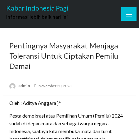
Skip
Kabar Indonesia Pagi
to
Informasi lebih baik hari ini
content
Pentingnya Masyarakat Menjaga
Toleransi Untuk Ciptakan Pemilu
Damai
Posted
admin
November 20, 2023
on
Oleh : Aditya Anggara )*
Pesta demokrasi atau Pemilihan Umum (Pemilu) 2024
sudah di depan mata dan sebagai warga negara
Indonesia, saatnya kita membuka mata dan turut
berpartisipasi dalam memilih calon pemimpin